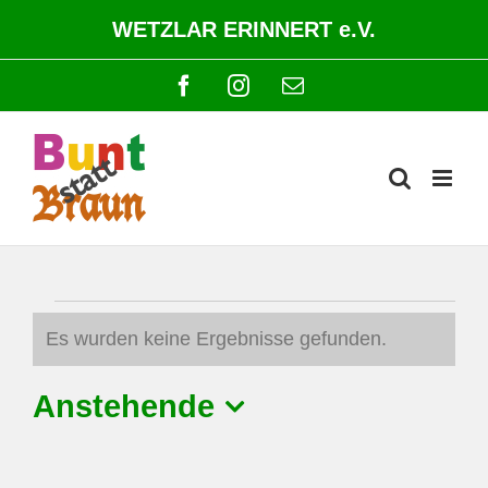
Zum
WETZLAR ERINNERT e.V.
Inhalt
springen
Facebook
Instagram
E-
Mail
Veranstaltungen
Es wurden keine Ergebnisse gefunden.
Hinweis
Anstehende
Datum
wählen.