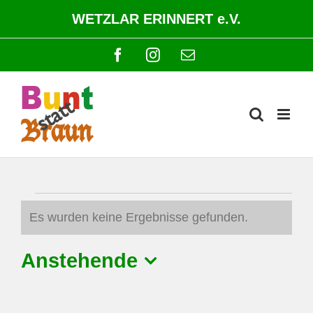
Zum
WETZLAR ERINNERT e.V.
Inhalt
springen
Facebook
Instagram
E-
Mail
Veranstaltungen
Es wurden keine Ergebnisse gefunden.
Hinweis
Anstehende
Datum
wählen.