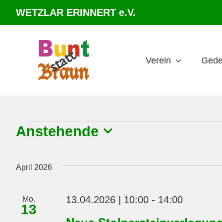
Zum
WETZLAR ERINNERT e.V.
Inhalt
springen
Verein
Gede
Veranstaltungen
Anstehende
Datum
wählen.
April 2026
13.04.2026 | 10:00
-
14:00
Mo.
13
Neue Stolpersteinverlegun