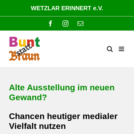
Zum
WETZLAR ERINNERT e.V.
Inhalt
springen
Facebook
Instagram
E-
Mail
Alte Ausstellung im neuen
Gewand?
Chancen heutiger medialer
Vielfalt nutzen