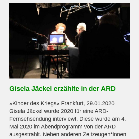
Marie-
Bittorf-
Preis
Gisela Jäckel erzählte in der ARD
»Kinder des Kriegs« Frankfurt, 29.01.2020
Gisela Jäckel wurde 2020 für eine ARD-
Fernsehsendung interviewt. Diese wurde am 4.
Mai 2020 im Abendprogramm von der ARD
ausgestrahlt. Neben anderen Zeitzeugen*innen