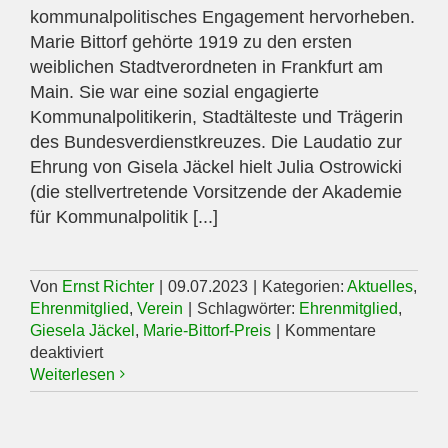
kommunalpolitisches Engagement hervorheben.
Marie Bittorf gehörte 1919 zu den ersten
weiblichen Stadtverordneten in Frankfurt am
Main. Sie war eine sozial engagierte
Kommunalpolitikerin, Stadtälteste und Trägerin
des Bundesverdienstkreuzes. Die Laudatio zur
Ehrung von Gisela Jäckel hielt Julia Ostrowicki
(die stellvertretende Vorsitzende der Akademie
für Kommunalpolitik [...]
Von
Ernst Richter
|
09.07.2023
|
Kategorien:
Aktuelles
,
Ehrenmitglied
,
Verein
|
Schlagwörter:
Ehrenmitglied
,
Giesela Jäckel
,
Marie-Bittorf-Preis
|
Kommentare
für
deaktiviert
Gisela
Weiterlesen
Jäckel
erhielt
den