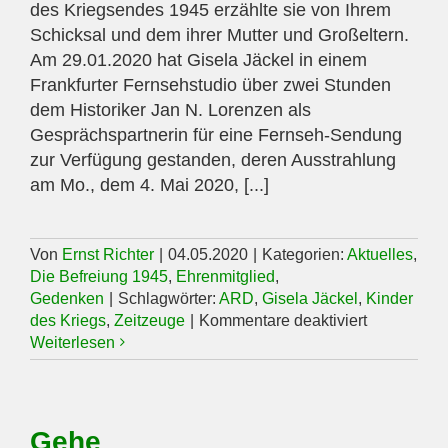
des Kriegsendes 1945 erzählte sie von Ihrem
Schicksal und dem ihrer Mutter und Großeltern.
Am 29.01.2020 hat Gisela Jäckel in einem
Frankfurter Fernsehstudio über zwei Stunden
dem Historiker Jan N. Lorenzen als
Gesprächspartnerin für eine Fernseh-Sendung
zur Verfügung gestanden, deren Ausstrahlung
am Mo., dem 4. Mai 2020, [...]
Von
Ernst Richter
|
04.05.2020
|
Kategorien:
Aktuelles
,
Die Befreiung 1945
,
Ehrenmitglied
,
Gedenken
|
Schlagwörter:
ARD
,
Gisela Jäckel
,
Kinder
für
des Kriegs
,
Zeitzeuge
|
Kommentare deaktiviert
Gisela
Weiterlesen
Jäckel
erzählte
in
der
Gehe