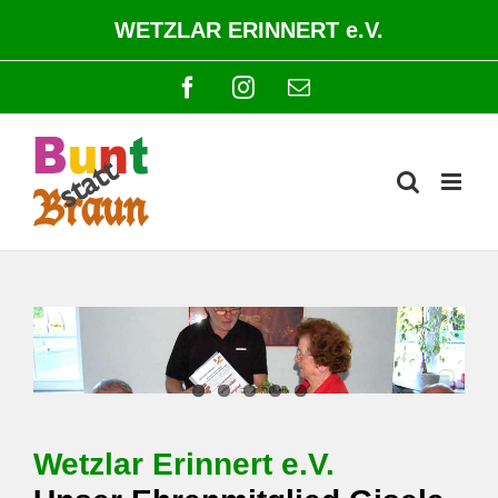
Zum
WETZLAR ERINNERT e.V.
Inhalt
springen
Facebook
Instagram
E-
Mail
Wetzlar Erinnert e.V.