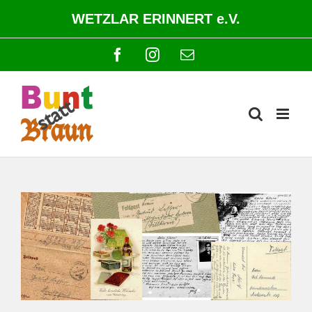
Zum
WETZLAR ERINNERT e.V.
Inhalt
springen
Facebook
Instagram
E-
Mail