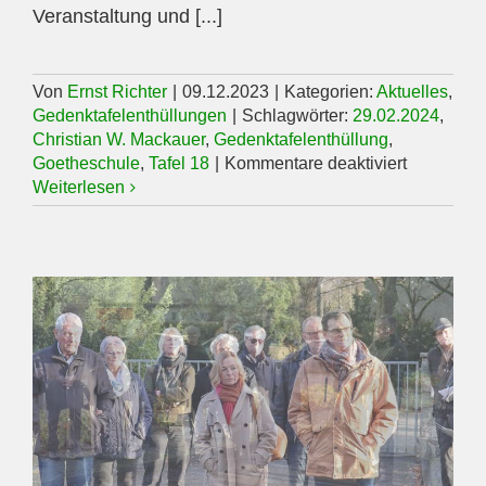
Veranstaltung und [...]
Von
Ernst Richter
|
09.12.2023
|
Kategorien:
Aktuelles
,
Gedenktafelenthüllungen
|
Schlagwörter:
29.02.2024
,
Christian W. Mackauer
,
Gedenktafelenthüllung
,
für
Goetheschule
,
Tafel 18
|
Kommentare deaktiviert
Gedenktaf
Weiterlesen
am
29.02.202