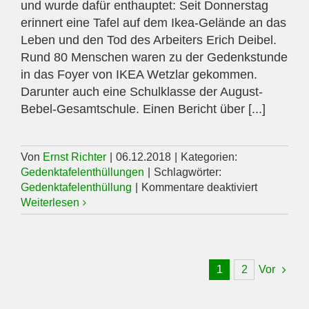
und wurde dafür enthauptet: Seit Donnerstag
erinnert eine Tafel auf dem Ikea-Gelände an das
Leben und den Tod des Arbeiters Erich Deibel.
Rund 80 Menschen waren zu der Gedenkstunde
in das Foyer von IKEA Wetzlar gekommen.
Darunter auch eine Schulklasse der August-
Bebel-Gesamtschule. Einen Bericht über [...]
Von
Ernst Richter
|
06.12.2018
|
Kategorien:
Gedenktafelenthüllungen
|
Schlagwörter:
für
Gedenktafelenthüllung
|
Kommentare deaktiviert
Gedenktaf
Weiterlesen
am
06.12.201
1
2
Vor