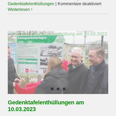
für
Gedenktafelenthüllungen
|
Kommentare deaktiviert
Tafel
Weiterlesen
zum
»Ochsen
1933«
Gedenktafelenthüllungen am
10.03.2023