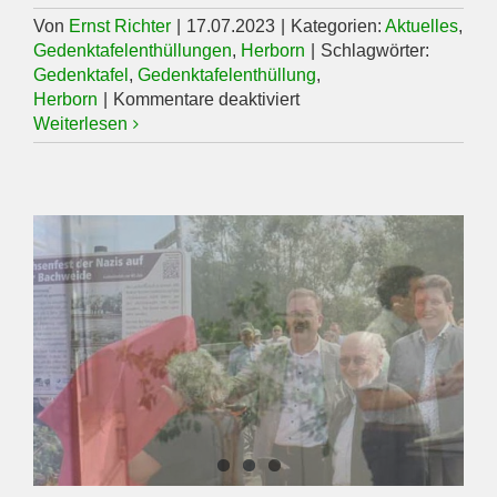
Von
Ernst Richter
|
17.07.2023
|
Kategorien:
Aktuelles
,
Gedenktafelenthüllungen
,
Herborn
|
Schlagwörter:
Gedenktafel
,
Gedenktafelenthüllung
,
für
Herborn
|
Kommentare deaktiviert
NEU:
Weiterlesen
Gedenktafeln
im
Nordkreis
–
1.
Tafel
in
Herborn