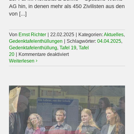
AG hin, in denen mehr als 450 Zivilisten aus den
von [...]
Von
Ernst Richter
|
22.02.2025
|
Kategorien:
Aktuelles
,
Gedenktafelenthüllungen
|
Schlagwörter:
04.04.2025
,
Gedenktafelenthüllung
,
Tafel 19
,
Tafel
für
20
|
Kommentare deaktiviert
Gedenktafelenthüllungen
Weiterlesen
am
04.04.2025