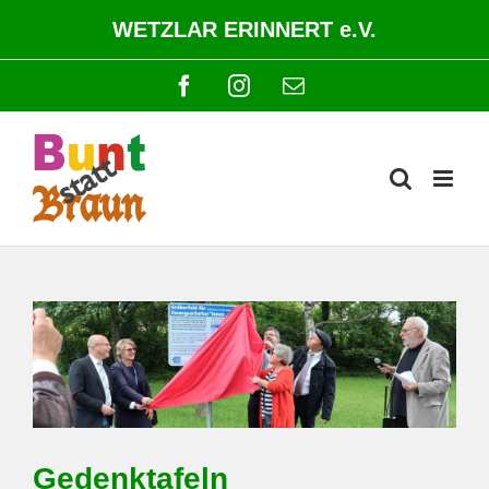
Zum
WETZLAR ERINNERT e.V.
Inhalt
springen
Facebook
Instagram
E-
Mail
Gedenktafeln