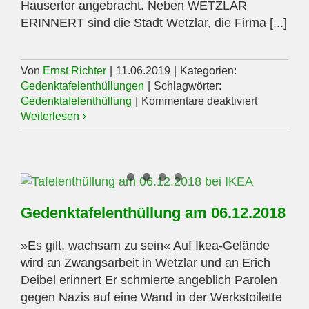
Hausertor angebracht. Neben WETZLAR
ERINNERT sind die Stadt Wetzlar, die Firma [...]
Von
Ernst Richter
|
11.06.2019
|
Kategorien:
Gedenktafelenthüllungen
|
Schlagwörter:
für
Gedenktafelenthüllung
|
Kommentare deaktiviert
Gedenktaf
Weiterlesen
am
11.06.201
Gedenktafelenthüllung am 06.12.2018
»Es gilt, wachsam zu sein« Auf Ikea-Gelände
wird an Zwangsarbeit in Wetzlar und an Erich
Deibel erinnert Er schmierte angeblich Parolen
gegen Nazis auf eine Wand in der Werkstoilette