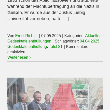
1933 schon das Abitur absolviert und studierte
während der Machtübertragung an die Nazis in
Gießen. Er wurde aus der Justus-Liebig-
Universität vertrieben, hatte [...]
Von
Ernst Richter
|
07.05.2025
|
Kategorien:
Aktuelles
,
Gedenktafelenthüllungen
|
Schlagwörter:
04.04.2025
,
Gedenktafelenthüllung
,
Tafel 21
|
Kommentare
für
deaktiviert
Gedenktafelenthüllungen
Weiterlesen
am
03.06.2025