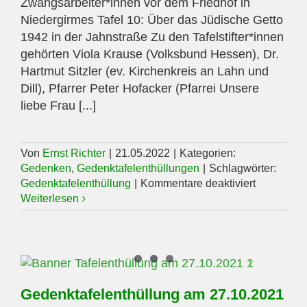
Zwangsarbeiter*innen vor dem Friedhof in
Niedergirmes Tafel 10: Über das Jüdische Getto
1942 in der Jahnstraße Zu den Tafelstifter*innen
gehörten Viola Krause (Volksbund Hessen), Dr.
Hartmut Sitzler (ev. Kirchenkreis an Lahn und
Dill), Pfarrer Peter Hofacker (Pfarrei Unsere
liebe Frau [...]
Von
Ernst Richter
|
21.05.2022
|
Kategorien:
Gedenken
,
Gedenktafelenthüllungen
|
Schlagwörter:
für
Gedenktafelenthüllung
|
Kommentare deaktiviert
Gedenktaf
Weiterlesen
am
21.05.202
Gedenktafelenthüllung am 27.10.2021