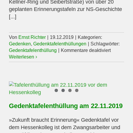
Kellner-Ring und Seibertstraße) von über 20
geplanten Erinnerungstafeln zur NS-Geschichte
[...]
Von
Ernst Richter
|
19.12.2019
|
Kategorien:
Gedenken
,
Gedenktafelenthüllungen
|
Schlagwörter:
für
Gedenktafelenthüllung
|
Kommentare deaktiviert
Gedenktaf
Weiterlesen
am
19.12.201
Gedenktafelenthüllung am 22.11.2019
»Zukunft braucht Erinnerung« Gedenktafel vor
dem Hessenkolleg ist dem Zwangsarbeiter und