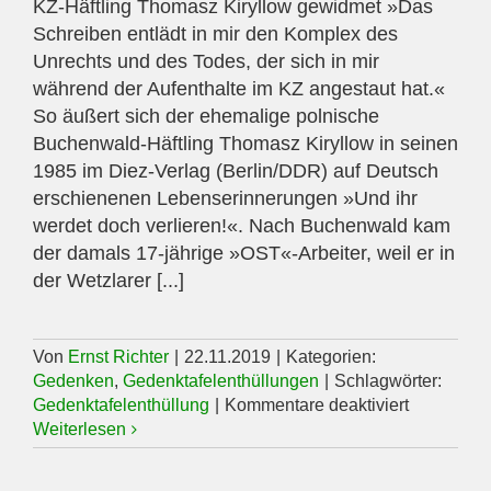
KZ-Häftling Thomasz Kiryllow gewidmet »Das
Schreiben entlädt in mir den Komplex des
Unrechts und des Todes, der sich in mir
während der Aufenthalte im KZ angestaut hat.«
So äußert sich der ehemalige polnische
Buchenwald-Häftling Thomasz Kiryllow in seinen
1985 im Diez-Verlag (Berlin/DDR) auf Deutsch
erschienenen Lebenserinnerungen »Und ihr
werdet doch verlieren!«. Nach Buchenwald kam
der damals 17-jährige »OST«-Arbeiter, weil er in
der Wetzlarer [...]
Von
Ernst Richter
|
22.11.2019
|
Kategorien:
Gedenken
,
Gedenktafelenthüllungen
|
Schlagwörter:
für
Gedenktafelenthüllung
|
Kommentare deaktiviert
Gedenktaf
Weiterlesen
am
22.11.201