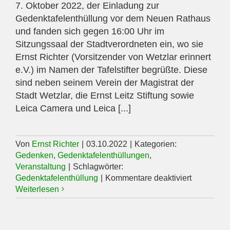
7. Oktober 2022, der Einladung zur
Gedenktafelenthüllung vor dem Neuen Rathaus
und fanden sich gegen 16:00 Uhr im
Sitzungssaal der Stadtverordneten ein, wo sie
Ernst Richter (Vorsitzender von Wetzlar erinnert
e.V.) im Namen der Tafelstifter begrüßte. Diese
sind neben seinem Verein der Magistrat der
Stadt Wetzlar, die Ernst Leitz Stiftung sowie
Leica Camera und Leica [...]
Von
Ernst Richter
|
03.10.2022
|
Kategorien:
Gedenken
,
Gedenktafelenthüllungen
,
Veranstaltung
|
Schlagwörter:
für
Gedenktafelenthüllung
|
Kommentare deaktiviert
Gedenktaf
Weiterlesen
am
07.10.202