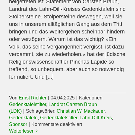
beigetreten ist: Statement von Carsten Braun,
Landrat des Lahn-Dill-Kreises Gedenktafeln sind
Stolpersteine. Stolpersteine deswegen, weil sie
uns in unserem alltäglichen Gang aus dem Tritt
bringen und das Weitergehen scheinbar hindern
oder verzögern. Warum ist das wichtig? »Ein
Volk, das seine Vergangenheit vergisst, ist dazu
verdammt, sie zu wiederholen.« hat der jüdische
Religionswissenschaftler Pinchas Lapide so
treffend, so unbequem, aber auch so notwendig
formuliert. Und [...]
Von
Ernst Richter
|
04.04.2025
|
Kategorien:
Gedenktafelstifter
,
Landrat Carsten Braun
(LDK)
|
Schlagwörter:
Christian W. Mackauer
,
Gedenktafeln
,
Gedenktafelstifter
,
Lahn-Dill-Kreis
,
für
Sponsor
|
Kommentare deaktiviert
Landrat
Weiterlesen