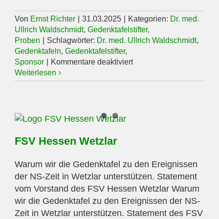
Von
Ernst Richter
|
31.03.2025
|
Kategorien:
Dr. med.
Ullrich Waldschmidt
,
Gedenktafelstifter
,
Proben
|
Schlagwörter:
Dr. med. Ullrich Waldschmidt
,
Gedenktafeln
,
Gedenktafelstifter
,
für
Sponsor
|
Kommentare deaktiviert
Dr.
Weiterlesen
med.
Ullrich
Waldschmidt
FSV Hessen Wetzlar
Warum wir die Gedenktafel zu den Ereignissen
der NS-Zeit in Wetzlar unterstützen. Statement
vom Vorstand des FSV Hessen Wetzlar Warum
wir die Gedenktafel zu den Ereignissen der NS-
Zeit in Wetzlar unterstützen. Statement des FSV