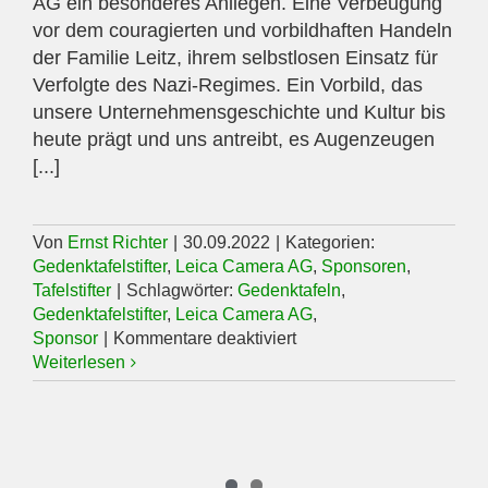
AG ein besonderes Anliegen. Eine Verbeugung
vor dem couragierten und vorbildhaften Handeln
der Familie Leitz, ihrem selbstlosen Einsatz für
Verfolgte des Nazi-Regimes. Ein Vorbild, das
unsere Unternehmensgeschichte und Kultur bis
heute prägt und uns antreibt, es Augenzeugen
[...]
Von
Ernst Richter
|
30.09.2022
|
Kategorien:
Gedenktafelstifter
,
Leica Camera AG
,
Sponsoren
,
Tafelstifter
|
Schlagwörter:
Gedenktafeln
,
Gedenktafelstifter
,
Leica Camera AG
,
für
Sponsor
|
Kommentare deaktiviert
Leica
Weiterlesen
Camera
AG