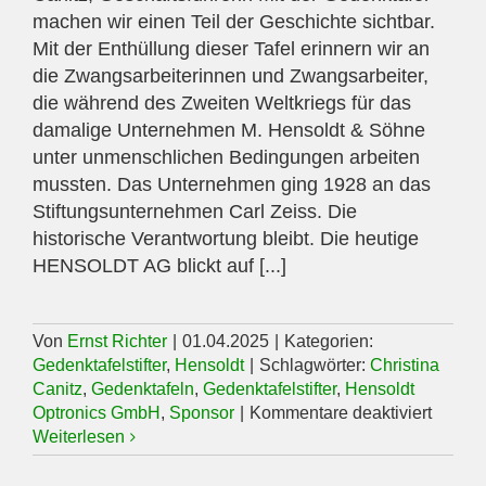
machen wir einen Teil der Geschichte sichtbar.
Mit der Enthüllung dieser Tafel erinnern wir an
die Zwangsarbeiterinnen und Zwangsarbeiter,
die während des Zweiten Weltkriegs für das
damalige Unternehmen M. Hensoldt & Söhne
unter unmenschlichen Bedingungen arbeiten
mussten. Das Unternehmen ging 1928 an das
Stiftungsunternehmen Carl Zeiss. Die
historische Verantwortung bleibt. Die heutige
HENSOLDT AG blickt auf [...]
Von
Ernst Richter
|
01.04.2025
|
Kategorien:
Gedenktafelstifter
,
Hensoldt
|
Schlagwörter:
Christina
Canitz
,
Gedenktafeln
,
Gedenktafelstifter
,
Hensoldt
für
Optronics GmbH
,
Sponsor
|
Kommentare deaktiviert
HENS
Weiterlesen
Optron
GmbH