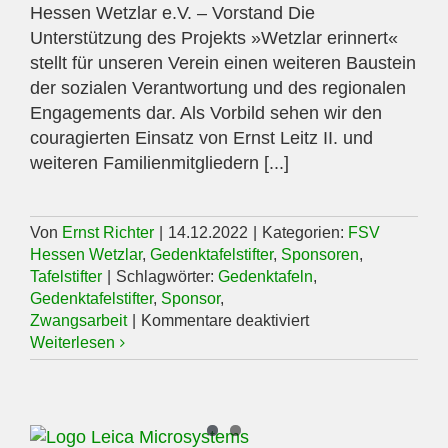
Hessen Wetzlar e.V. – Vorstand Die
Unterstützung des Projekts »Wetzlar erinnert«
stellt für unseren Verein einen weiteren Baustein
der sozialen Verantwortung und des regionalen
Engagements dar. Als Vorbild sehen wir den
couragierten Einsatz von Ernst Leitz II. und
weiteren Familienmitgliedern [...]
Von
Ernst Richter
|
14.12.2022
|
Kategorien:
FSV
Hessen Wetzlar
,
Gedenktafelstifter
,
Sponsoren
,
Tafelstifter
|
Schlagwörter:
Gedenktafeln
,
Gedenktafelstifter
,
Sponsor
,
für
Zwangsarbeit
|
Kommentare deaktiviert
FSV
Weiterlesen
Hessen
Wetzlar