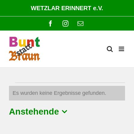
Zum
WETZLAR ERINNERT e.V.
Inhalt
springen
Facebook
Instagram
E-
Mail
Veranstaltungen
Es wurden keine Ergebnisse gefunden.
Hinweis
Anstehende
Datum
wählen.