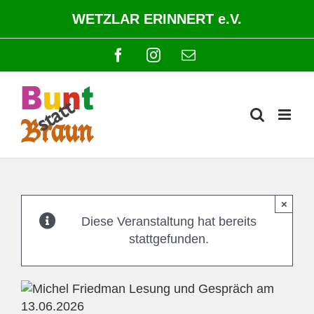
Zum
WETZLAR ERINNERT e.V.
Inhalt
springen
Facebook
Instagram
E-
Mail
×
Diese Veranstaltung hat bereits
stattgefunden.