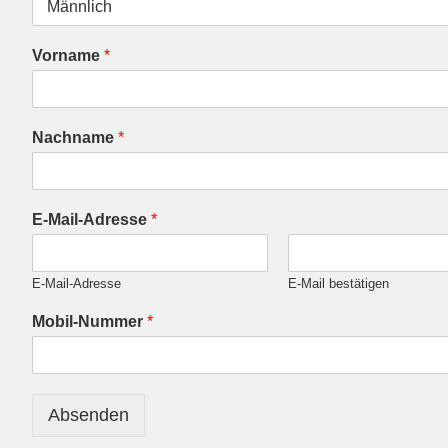
Vorname
*
Nachname
*
R
E-Mail-Adresse
*
a
u
c
E-Mail-Adresse
E-Mail bestätigen
h
e
Mobil-Nummer
*
r
a
u
t
o
Absenden
F