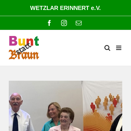
Zum
WETZLAR ERINNERT e.V.
Inhalt
springen
Facebook
Instagram
E-
Mail