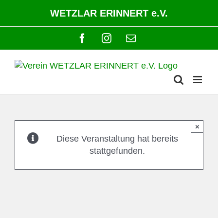
Zum
WETZLAR ERINNERT e.V.
Inhalt
springen
Facebook
Instagram
E-
Mail
×
Diese Veranstaltung hat bereits
stattgefunden.