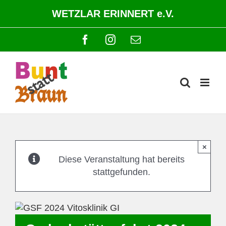
Zum
WETZLAR ERINNERT e.V.
Inhalt
springen
Facebook
Instagram
E-
Mail
×
Diese Veranstaltung hat bereits
stattgefunden.