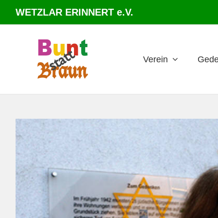
Zum
WETZLAR ERINNERT e.V.
Inhalt
springen
Verein
Gede
Zeige
grösseres
Bild