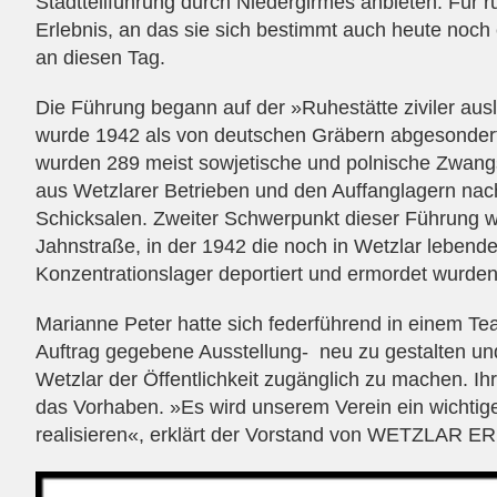
Stadtteilführung durch Niedergirmes anbieten. Für 
Erlebnis, an das sie sich bestimmt auch heute noch 
an diesen Tag.
Die Führung begann auf der »Ruhestätte ziviler au
wurde 1942 als von deutschen Gräbern abgesonderter
wurden 289 meist sowjetische und polnische Zwangs
aus Wetzlarer Betrieben und den Auffanglagern nach
Schicksalen. Zweiter Schwerpunkt dieser Führung w
Jahnstraße, in der 1942 die noch in Wetzlar lebende
Konzentrationslager deportiert und ermordet wurden
Marianne Peter hatte sich federführend in einem Tea
Auftrag gegebene Ausstellung- neu zu gestalten un
Wetzlar der Öffentlichkeit zugänglich zu machen. I
das Vorhaben. »Es wird unserem Verein ein wichtig
realisieren«, erklärt der Vorstand von WETZLAR E