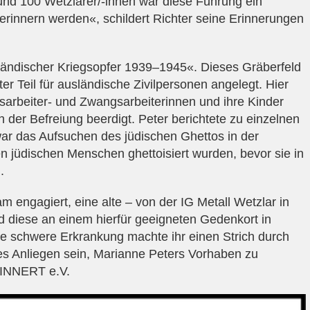
rund 100 Wetzlarer/-innen war diese Führung ein
erinnern werden«, schildert Richter seine Erinnerungen
sländischer Kriegsopfer 1939–1945«. Dieses Gräberfeld
 Teil für ausländische Zivilpersonen angelegt. Hier
arbeiter- und Zwangsarbeiterinnen und ihre Kinder
 der Befreiung beerdigt. Peter berichtete zu einzelnen
ar das Aufsuchen des jüdischen Ghettos in der
n jüdischen Menschen ghettoisiert wurden, bevor sie in
.
m engagiert, eine alte – von der IG Metall Wetzlar in
d diese an einem hierfür geeigneten Gedenkort in
hre schwere Erkrankung machte ihr einen Strich durch
es Anliegen sein, Marianne Peters Vorhaben zu
RINNERT e.V.