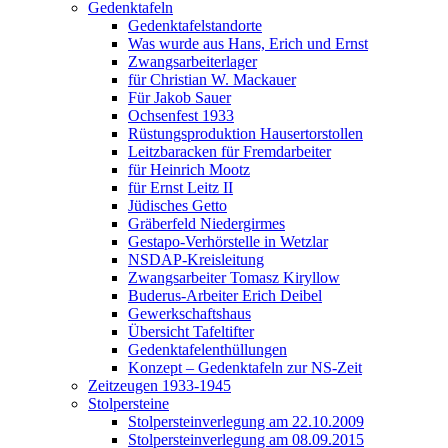
Gedenktafeln
Gedenktafelstandorte
Was wurde aus Hans, Erich und Ernst
Zwangsarbeiterlager
für Christian W. Mackauer
Für Jakob Sauer
Ochsenfest 1933
Rüstungsproduktion Hausertorstollen
Leitzbaracken für Fremdarbeiter
für Heinrich Mootz
für Ernst Leitz II
Jüdisches Getto
Gräberfeld Niedergirmes
Gestapo-Verhörstelle in Wetzlar
NSDAP-Kreisleitung
Zwangsarbeiter Tomasz Kiryllow
Buderus-Arbeiter Erich Deibel
Gewerkschaftshaus
Übersicht Tafeltifter
Gedenktafelenthüllungen
Konzept – Gedenktafeln zur NS-Zeit
Zeitzeugen 1933-1945
Stolpersteine
Stolpersteinverlegung am 22.10.2009
Stolpersteinverlegung am 08.09.2015