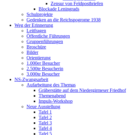
Zensur von Feldpostbriefen
Blockade Leningrads
Schulprojekte
Gedenken an die Reichspogrome 1938
Weg der Erinnerung
Leitfragen
Öffentliche Führungen
Gruppenführungen
Broschüre
Bilder
Orientierung
1.000er Besucher
2.500te Besucherin
3.000te Besucher
NS-Zwangsarbeit
Aufarbeitung des Themas
Gräberstätte auf dem Niedergirmeser Friedhof
Themenabend
Impuls-Workshop
Neue Ausstellung
Tafel 1
Tafel 2
Tafel 3
Tafel 4
Tafel 5