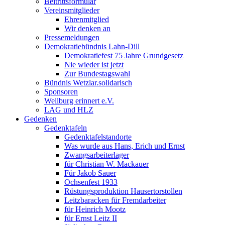
Beitrittsformular
Vereinsmitglieder
Ehrenmitglied
Wir denken an
Pressemeldungen
Demokratiebündnis Lahn-Dill
Demokratiefest 75 Jahre Grundgesetz
Nie wieder ist jetzt
Zur Bundestagswahl
Bündnis Wetzlar.solidarisch
Sponsoren
Weilburg erinnert e.V.
LAG und HLZ
Gedenken
Gedenktafeln
Gedenktafelstandorte
Was wurde aus Hans, Erich und Ernst
Zwangsarbeiterlager
für Christian W. Mackauer
Für Jakob Sauer
Ochsenfest 1933
Rüstungsproduktion Hausertorstollen
Leitzbaracken für Fremdarbeiter
für Heinrich Mootz
für Ernst Leitz II