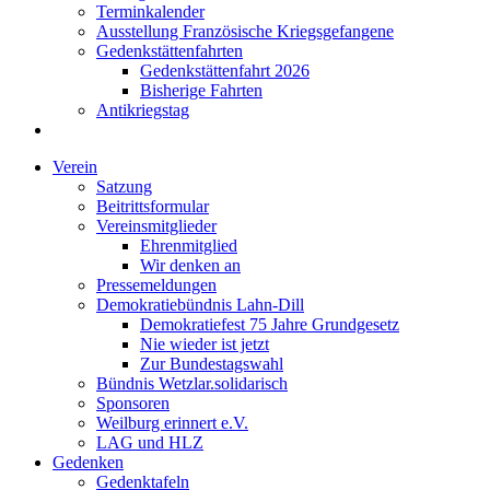
Terminkalender
Ausstellung Französische Kriegsgefangene
Gedenkstättenfahrten
Gedenkstättenfahrt 2026
Bisherige Fahrten
Antikriegstag
Verein
Satzung
Beitrittsformular
Vereinsmitglieder
Ehrenmitglied
Wir denken an
Pressemeldungen
Demokratiebündnis Lahn-Dill
Demokratiefest 75 Jahre Grundgesetz
Nie wieder ist jetzt
Zur Bundestagswahl
Bündnis Wetzlar.solidarisch
Sponsoren
Weilburg erinnert e.V.
LAG und HLZ
Gedenken
Gedenktafeln