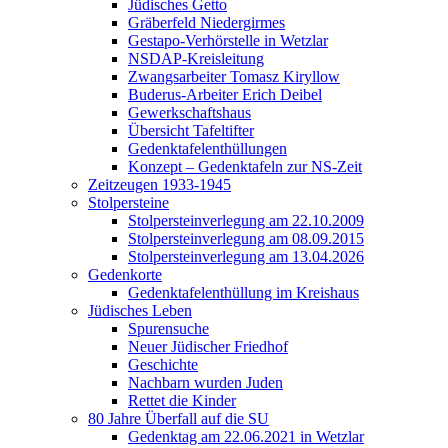
Jüdisches Getto
Gräberfeld Niedergirmes
Gestapo-Verhörstelle in Wetzlar
NSDAP-Kreisleitung
Zwangsarbeiter Tomasz Kiryllow
Buderus-Arbeiter Erich Deibel
Gewerkschaftshaus
Übersicht Tafeltifter
Gedenktafelenthüllungen
Konzept – Gedenktafeln zur NS-Zeit
Zeitzeugen 1933-1945
Stolpersteine
Stolpersteinverlegung am 22.10.2009
Stolpersteinverlegung am 08.09.2015
Stolpersteinverlegung am 13.04.2026
Gedenkorte
Gedenktafelenthüllung im Kreishaus
Jüdisches Leben
Spurensuche
Neuer Jüdischer Friedhof
Geschichte
Nachbarn wurden Juden
Rettet die Kinder
80 Jahre Überfall auf die SU
Gedenktag am 22.06.2021 in Wetzlar