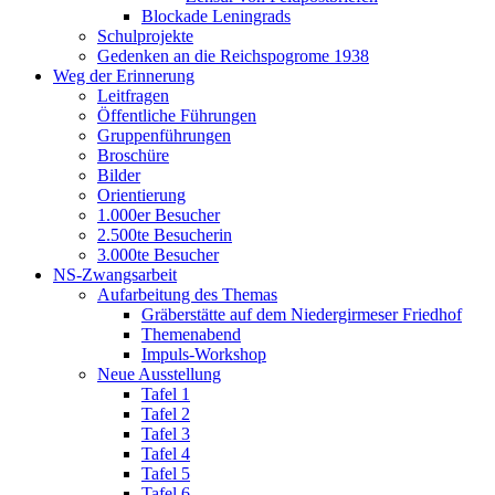
Blockade Leningrads
Schulprojekte
Gedenken an die Reichspogrome 1938
Weg der Erinnerung
Leitfragen
Öffentliche Führungen
Gruppenführungen
Broschüre
Bilder
Orientierung
1.000er Besucher
2.500te Besucherin
3.000te Besucher
NS-Zwangsarbeit
Aufarbeitung des Themas
Gräberstätte auf dem Niedergirmeser Friedhof
Themenabend
Impuls-Workshop
Neue Ausstellung
Tafel 1
Tafel 2
Tafel 3
Tafel 4
Tafel 5
Tafel 6