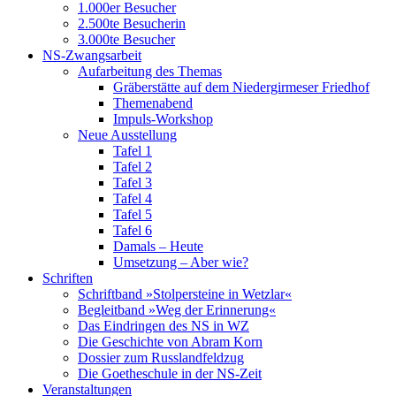
1.000er Besucher
2.500te Besucherin
3.000te Besucher
NS-Zwangsarbeit
Aufarbeitung des Themas
Gräberstätte auf dem Niedergirmeser Friedhof
Themenabend
Impuls-Workshop
Neue Ausstellung
Tafel 1
Tafel 2
Tafel 3
Tafel 4
Tafel 5
Tafel 6
Damals – Heute
Umsetzung – Aber wie?
Schriften
Schriftband »Stolpersteine in Wetzlar«
Begleitband »Weg der Erinnerung«
Das Eindringen des NS in WZ
Die Geschichte von Abram Korn
Dossier zum Russlandfeldzug
Die Goetheschule in der NS-Zeit
Veranstaltungen