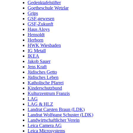
Gedenktafelstifter
Goetheschule Wetzlar
Grips
GSF-gewesen
GSF-Zukunft
Haus Aloys
Hensoldt
Herborn
HWK Wiesbaden
IG Metall
IKEA
Jakob Sauer
Jens Kraft
Jüdisches Getto
Jüdisches Leben
Katholische Pfarrei
Kinderschutzbund
Kulturzentrum Franzis
LAG
LAG & HLZ
Landrat Carsten Braun (LDK)
Landrat Wolfgang Schuster (LDK)
Landwirtschaftlicher Verein
Leica Camera AG
Leica Microsystems