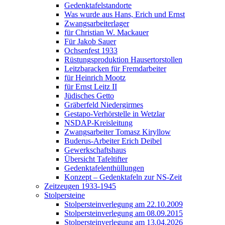
Gedenktafelstandorte
Was wurde aus Hans, Erich und Ernst
Zwangsarbeiterlager
für Christian W. Mackauer
Für Jakob Sauer
Ochsenfest 1933
Rüstungsproduktion Hausertorstollen
Leitzbaracken für Fremdarbeiter
für Heinrich Mootz
für Ernst Leitz II
Jüdisches Getto
Gräberfeld Niedergirmes
Gestapo-Verhörstelle in Wetzlar
NSDAP-Kreisleitung
Zwangsarbeiter Tomasz Kiryllow
Buderus-Arbeiter Erich Deibel
Gewerkschaftshaus
Übersicht Tafeltifter
Gedenktafelenthüllungen
Konzept – Gedenktafeln zur NS-Zeit
Zeitzeugen 1933-1945
Stolpersteine
Stolpersteinverlegung am 22.10.2009
Stolpersteinverlegung am 08.09.2015
Stolpersteinverlegung am 13.04.2026