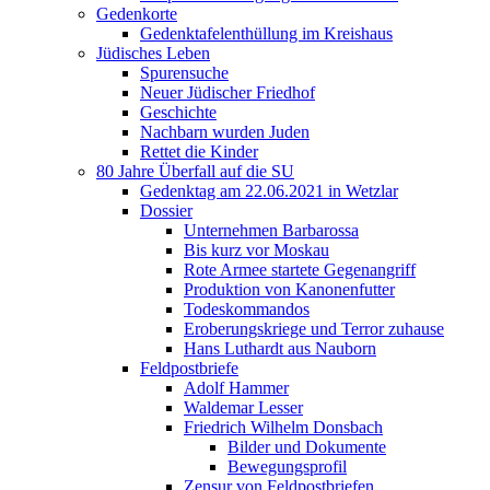
Gedenkorte
Gedenktafelenthüllung im Kreishaus
Jüdisches Leben
Spurensuche
Neuer Jüdischer Friedhof
Geschichte
Nachbarn wurden Juden
Rettet die Kinder
80 Jahre Überfall auf die SU
Gedenktag am 22.06.2021 in Wetzlar
Dossier
Unternehmen Barbarossa
Bis kurz vor Moskau
Rote Armee startete Gegenangriff
Produktion von Kanonenfutter
Todeskommandos
Eroberungskriege und Terror zuhause
Hans Luthardt aus Nauborn
Feldpostbriefe
Adolf Hammer
Waldemar Lesser
Friedrich Wilhelm Donsbach
Bilder und Dokumente
Bewegungsprofil
Zensur von Feldpostbriefen