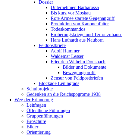
Dossier
Unternehmen Barbarossa
Bis kurz vor Moskau
Rote Armee startete Gegenangriff
Produktion von Kanonenfutter
Todeskommandos
Eroberungskriege und Terror zuhause
Hans Luthardt aus Nauborn
Feldpostbriefe
Adolf Hammer
Waldemar Lesser
Friedrich Wilhelm Donsbach
Bilder und Dokumente
Bewegungsprofil
Zensur von Feldpostbriefen
Blockade Leningrads
Schulprojekte
Gedenken an die Reichspogrome 1938
Weg der Erinnerung
Leitfragen
Öffentliche Führungen
Gruppenführungen
Broschüre
Bilder
Orientierung