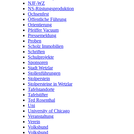
NJF-WZ
NS-Rüstungsproduktion
Ochsenfest
Öffentliche Führung
Orientierung
Pfeiffer Vacuum
Pressemeldung
Proben
Scholz Immobilien
Schriften
Schulprojekte
Sponsoren
Stadt Wetzlar
Stollenführungen
Stolperstein
Stolpersteine in Wetzlar
Tafelstandorte
Tafelstifter
Ted Rosenthal
Uni
University of Chicago
Veranstaltung
Verein
Volksbund
Volksbund