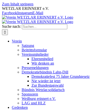
Zum Inhalt springen
WETZLAR ERINNERT e.V.
Facebook
Instagram
E-Mail
Suche nach:
Verein
Satzung
Beitrittsformular
Vereinsmitglieder
Ehrenmitglied
Wir denken an
Pressemeldungen
Demokratiebündnis Lahn-Dill
Demokratiefest 75 Jahre Grundgesetz
Nie wieder ist jetzt
Zur Bundestagswahl
Bündnis Wetzlar.solidarisch
Sponsoren
Weilburg erinnert e.V.
LAG und HLZ
Gedenken