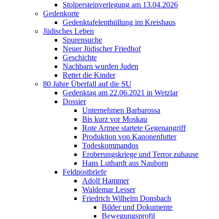
Stolpersteinverlegung am 13.04.2026
Gedenkorte
Gedenktafelenthüllung im Kreishaus
Jüdisches Leben
Spurensuche
Neuer Jüdischer Friedhof
Geschichte
Nachbarn wurden Juden
Rettet die Kinder
80 Jahre Überfall auf die SU
Gedenktag am 22.06.2021 in Wetzlar
Dossier
Unternehmen Barbarossa
Bis kurz vor Moskau
Rote Armee startete Gegenangriff
Produktion von Kanonenfutter
Todeskommandos
Eroberungskriege und Terror zuhause
Hans Luthardt aus Nauborn
Feldpostbriefe
Adolf Hammer
Waldemar Lesser
Friedrich Wilhelm Donsbach
Bilder und Dokumente
Bewegungsprofil