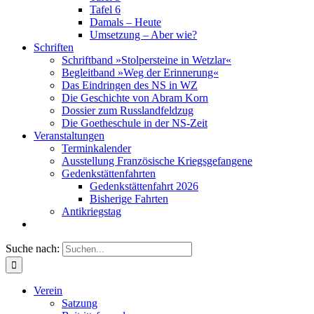
Tafel 6
Damals – Heute
Umsetzung – Aber wie?
Schriften
Schriftband »Stolpersteine in Wetzlar«
Begleitband »Weg der Erinnerung«
Das Eindringen des NS in WZ
Die Geschichte von Abram Korn
Dossier zum Russlandfeldzug
Die Goetheschule in der NS-Zeit
Veranstaltungen
Terminkalender
Ausstellung Französische Kriegsgefangene
Gedenkstättenfahrten
Gedenkstättenfahrt 2026
Bisherige Fahrten
Antikriegstag
Suche nach:
Verein
Satzung