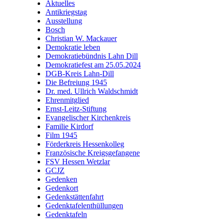
Aktuelles
Antikriegstag
Ausstellung
Bosch
Christian W. Mackauer
Demokratie leben
Demokratiebündnis Lahn Dill
Demokratiefest am 25.05.2024
DGB-Kreis Lahn-Dill
Die Befreiung 1945
Dr. med. Ullrich Waldschmidt
Ehrenmitglied
Ernst-Leitz-Stiftung
Evangelischer Kirchenkreis
Familie Kirdorf
Film 1945
Förderkreis Hessenkolleg
Französische Kreigsgefangene
FSV Hessen Wetzlar
GCJZ
Gedenken
Gedenkort
Gedenkstättenfahrt
Gedenktafelenthüllungen
Gedenktafeln