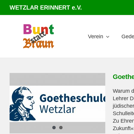
Zum
WETZLAR ERINNERT e.V.
Inhalt
springen
Verein
Gede
Goethe
Warum di
Lehrer D
jüdische
Schullei
Zu Ehren
Zukunft« 