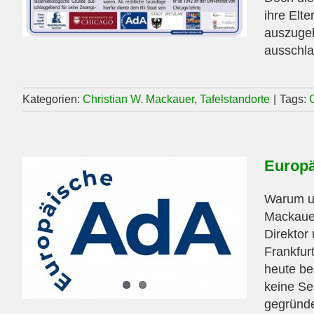
ihre Elt
auszugeh
ausschla
Kategorien:
Christian W. Mackauer
,
Tafelstandorte
|
Tags:
Europä
Warum un
Mackauer
Direktor
Frankfur
heute bes
keine Se
gegründe