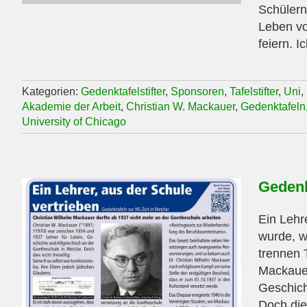
Schülern
Leben vo
feiern. I
Kategorien:
Gedenktafelstifter
,
Sponsoren
,
Tafelstifter
,
Uni
,
Akademie der Arbeit
,
Christian W. Mackauer
,
Gedenktafeln
University of Chicago
Gedenk
Ein Lehr
wurde, w
trennen 
Mackauer
Geschich
Doch dies