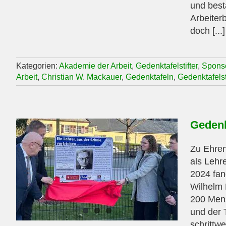
und best
Arbeiter
doch [...]
Kategorien:
Akademie der Arbeit
,
Gedenktafelstifter
,
Spons
Arbeit
,
Christian W. Mackauer
,
Gedenktafeln
,
Gedenktafelsti
Gedenk
Zu Ehren
als Lehr
2024 fan
Wilhelm 
200 Mens
und der 
schrittw