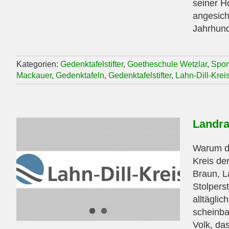
seiner H
angesich
Jahrhunde
Kategorien:
Gedenktafelstifter
,
Goetheschule Wetzlar
,
Spon
Mackauer
,
Gedenktafeln
,
Gedenktafelstifter
,
Lahn-Dill-Krei
Landra
Warum de
Kreis der
Braun, L
Stolpers
alltägli
scheinba
Volk, da