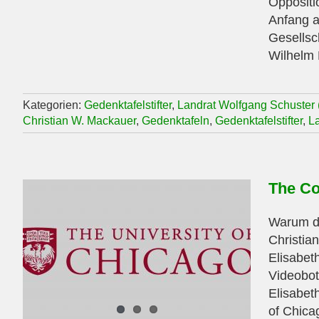
Oppositi
Anfang a
Gesellsc
Wilhelm 
Kategorien:
Gedenktafelstifter
,
Landrat Wolfgang Schuster
Christian W. Mackauer
,
Gedenktafeln
,
Gedenktafelstifter
,
La
The Co
Warum da
Christia
Elisabet
Videobot
Elisabet
of Chica