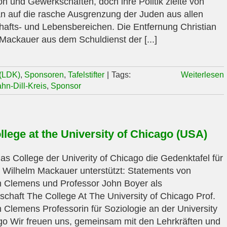
on und Gewerkschaften, doch ihre Politik zielte von
n auf die rasche Ausgrenzung der Juden aus allen
hafts- und Lebensbereichen. Die Entfernung Christian
Mackauer aus dem Schuldienst der [...]
 (LDK)
,
Sponsoren
,
Tafelstifter
|
Tags:
Weiterlesen
hn-Dill-Kreis
,
Sponsor
llege at the University of Chicago (USA)
s College der Univerity of Chicago die Gedenktafel für
n Wilhelm Mackauer unterstützt: Statements von
h Clemens und Professor John Boyer als
schaft The College At The University of Chicago Prof.
h Clemens Professorin für Soziologie an der University
go Wir freuen uns, gemeinsam mit den Lehrkräften und