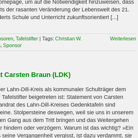
omepage, um auf die Notwendigkeit hinzuweisen, dass
ts der rasanten Veränderung der Lebenswelt des 21.
rts Schule und Unterricht zukunftsorientiert [...]
soren
,
Tafelstifter
|
Tags:
Christian W.
Weiterlesen
s
,
Sponsor
t Carsten Braun (LDK)
r Lahn-Dill-Kreis als kommunaler Schulträger dem
 Tafelstifter beigetreten ist: Statement von Carsten
andrat des Lahn-Dill-Kreises Gedenktafeln sind
teine. Stolpersteine deswegen, weil sie uns in unserem
chen Gang aus dem Tritt bringen und das Weitergehen
r hindern oder verzögern. Warum ist das wichtig? »Ein
s seine Vergangenheit vergisst, ist dazu verdammt, sie