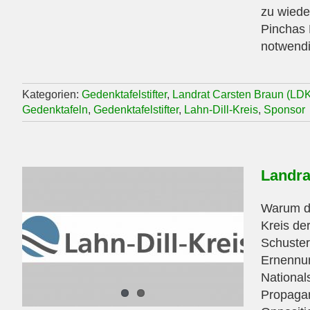
zu wiede
Pinchas 
notwendig
Kategorien:
Gedenktafelstifter
,
Landrat Carsten Braun (LD
Gedenktafeln
,
Gedenktafelstifter
,
Lahn-Dill-Kreis
,
Sponsor
Landra
Warum de
Kreis der
Schuster
Ernennun
National
Propagan