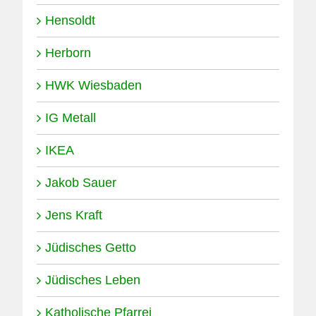
Hensoldt
Herborn
HWK Wiesbaden
IG Metall
IKEA
Jakob Sauer
Jens Kraft
Jüdisches Getto
Begleitband »Stolpersteine in
Jüdisches Leben
Wetzlar«
Katholische Pfarrei