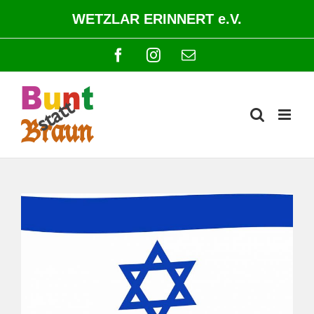
Zum
WETZLAR ERINNERT e.V.
Inhalt
springen
Facebook
Instagram
E-
Mail