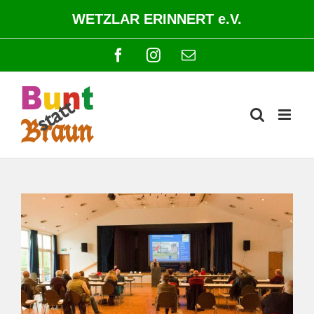
Zum
WETZLAR ERINNERT e.V.
Inhalt
springen
Facebook
Instagram
E-
Mail