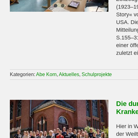
(1923–19
Story« v
USA. Die
Mitteilu
S.155–31
einer öf
zuletzt e
Kategorien:
Abe Korn
,
Aktuelles
,
Schulprojekte
Die du
Krank
Hier in 
der Weil