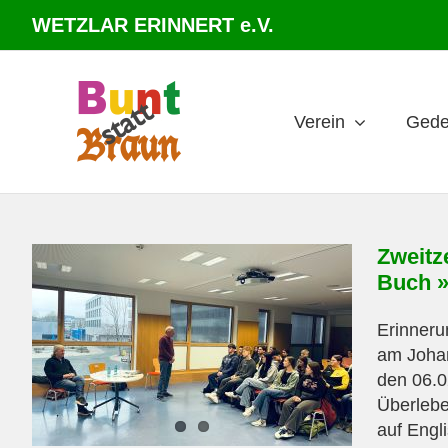
Zum
WETZLAR ERINNERT e.V.
Inhalt
springen
Verein
Gede
Zweitz
Buch »
Erinner
am Joh
den 06.0
Überlebe
auf Engl