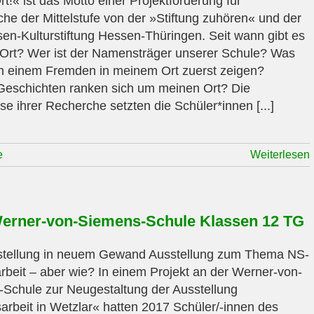
t!« ist das Motto einer Projektförderung für
che der Mittelstufe von der »Stiftung zuhören« und der
en-Kulturstiftung Hessen-Thüringen. Seit wann gibt es
Ort? Wer ist der Namensträger unserer Schule? Was
h einem Fremden in meinem Ort zuerst zeigen?
eschichten ranken sich um meinen Ort? Die
se ihrer Recherche setzten die Schüler*innen [...]
e
Weiterlesen
erner-von-Siemens-Schule Klassen 12 TG
stellung in neuem Gewand Ausstellung zum Thema NS-
beit – aber wie? In einem Projekt an der Werner-von-
Schule zur Neugestaltung der Ausstellung
rbeit in Wetzlar« hatten 2017 Schüler/-innen des