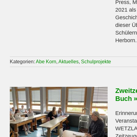
Press, M
2021 als
Geschich
dieser Ü
Schüler
Herborn. 
Kategorien:
Abe Korn
,
Aktuelles
,
Schulprojekte
Zweitz
Buch »
Erinner
Veransta
WETZLA
Zeitzeug