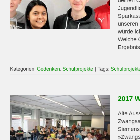
deinen Or
Jugendli
Sparkass
unseren 
würde ic
Welche G
Ergebnis
Kategorien:
Gedenken
,
Schulprojekte
|
Tags:
Schulprojekt
2017 W
Alte Aus
Zwangsar
Siemens-
»Zwangsa