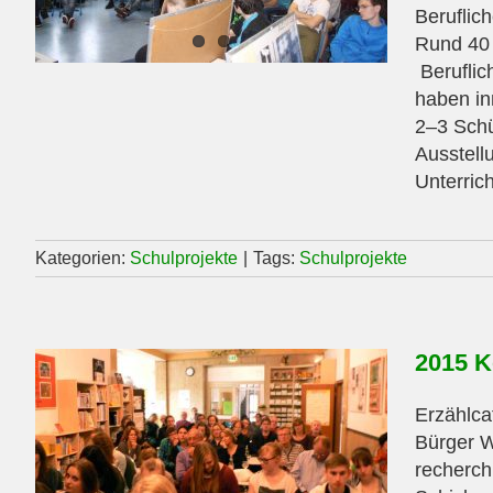
Beruflic
Rund 40 
Berufli
haben in
2–3 Schü
Ausstell
Unterrich
Kategorien:
Schulprojekte
|
Tags:
Schulprojekte
2015 K
Erzählca
Bürger W
recherch