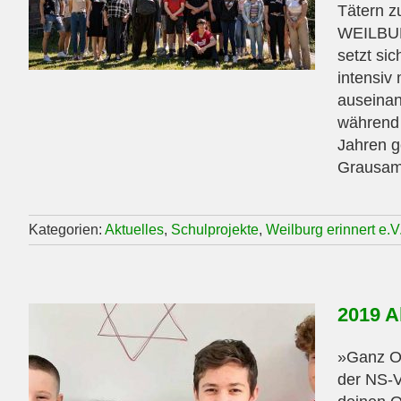
Tätern z
WEILBUR
setzt si
intensiv
auseina
während
Jahren g
Grausame
Kategorien:
Aktuelles
,
Schulprojekte
,
Weilburg erinnert e.V
2019 A
»Ganz Oh
der NS-V