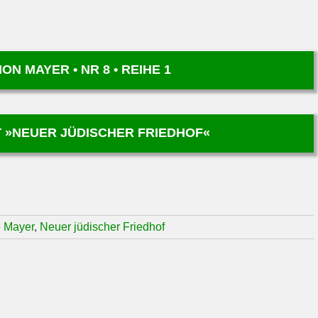
N MAYER • NR 8 • REIHE 1
 »NEUER JÜDISCHER FRIEDHOF«
e Mayer
,
Neuer jüdischer Friedhof