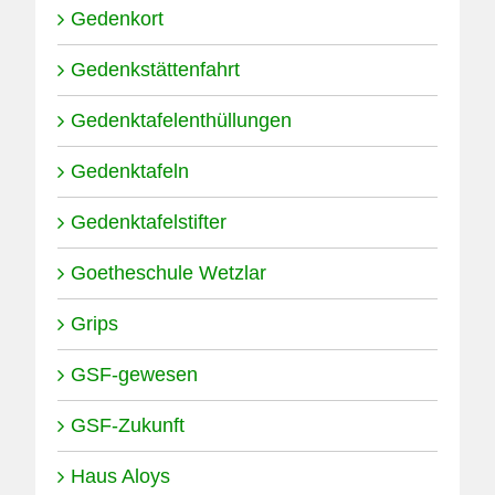
Gedenkort
Gedenkstättenfahrt
Gedenktafelenthüllungen
Gedenktafeln
Gedenktafelstifter
Goetheschule Wetzlar
Grips
GSF-gewesen
Moses Thalberg
10.01.2024
GSF-Zukunft
Haus Aloys