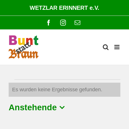
Zum
WETZLAR ERINNERT e.V.
Inhalt
springen
Facebook
Instagram
E-
Mail
Veranstaltungen
Es wurden keine Ergebnisse gefunden.
Hinweis
Anstehende
Datum
wählen.