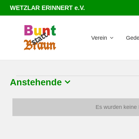
Zum
WETZLAR ERINNERT e.V.
Inhalt
springen
Verein
Gede
Veranstaltungen
Anstehende
Datum
wählen.
Es wurden keine 