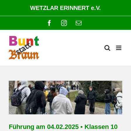
Zum
WETZLAR ERINNERT e.V.
Inhalt
springen
Facebook
Instagram
E-
Mail
Zeige
grösseres
Bild
Führung am 04.02.2025 • Klassen 10