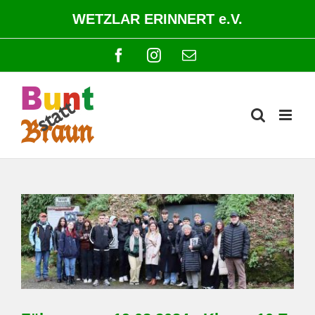
Zum
WETZLAR ERINNERT e.V.
Inhalt
springen
Facebook
Instagram
E-
Mail