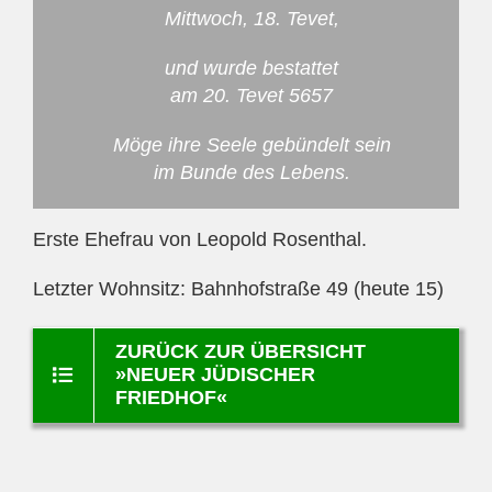
Mittwoch, 18. Tevet,
und wurde bestattet
am 20. Tevet 5657
Möge ihre Seele gebündelt sein
im Bunde des Lebens.
Erste Ehefrau von Leopold Rosenthal.
Letzter Wohnsitz: Bahnhofstraße 49 (heute 15)
ZURÜCK ZUR ÜBERSICHT
»NEUER JÜDISCHER
FRIEDHOF«