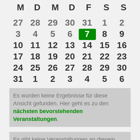
Datum
Kalender
M
MONTAG
D
DIENSTAG
M
MITTWOCH
D
DONNERSTAG
F
FREITAG
S
SAMS
S
SO
wählen.
von
0
0
0
0
0
0
0
27
28
29
30
31
1
2
Veranstaltungen
Veranstaltungen
Veranstaltungen
Veranstaltungen
Veranstaltungen
Veranstaltun
Veransta
Vera
0
0
0
0
0
0
0
3
4
5
6
7
8
9
Veranstaltungen
Veranstaltungen
Veranstaltungen
Veranstaltungen
Veranstaltun
Veransta
Vera
0
0
0
0
0
0
0
10
11
12
13
14
15
16
Veranstaltungen
Veranstaltungen
Veranstaltungen
Veranstaltungen
Veranstaltun
Veransta
Veran
0
0
0
0
0
0
0
17
18
19
20
21
22
23
Veranstaltungen
Veranstaltungen
Veranstaltungen
Veranstaltungen
Veranstaltun
Veransta
Veran
0
0
0
0
0
0
0
24
25
26
27
28
29
30
Veranstaltungen
Veranstaltungen
Veranstaltungen
Veranstaltungen
Veranstaltun
Veransta
Veran
0
0
0
0
0
0
0
31
1
2
3
4
5
6
Veranstaltungen
Veranstaltungen
Veranstaltungen
Veranstaltungen
Veranstaltun
Veransta
Vera
Es wurden keine Ergebnisse für diese
Ansicht gefunden. Hier geht es zu den
Hinweis
nächsten bevorstehenden
Veranstaltungen
.
Es gibt keine Veranstaltungen an diesem