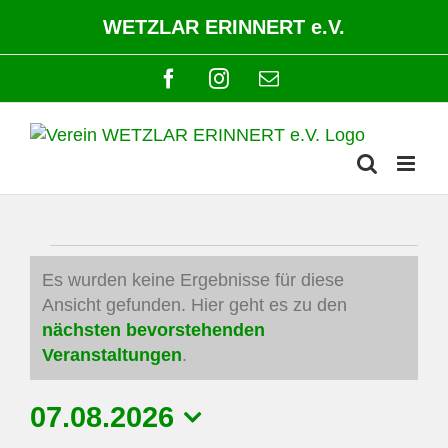
Zum
WETZLAR ERINNERT e.V.
Inhalt
springen
Facebook
Instagram
E-
Mail
Veranstaltungen
Es wurden keine Ergebnisse für diese
Ansicht gefunden. Hier geht es zu den
Hinweis
nächsten bevorstehenden
Veranstaltungen
.
07.08.2026