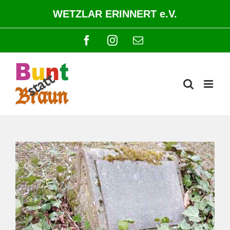
Zum
WETZLAR ERINNERT e.V.
Inhalt
springen
Facebook
Instagram
E-
Mail