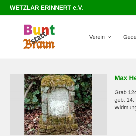
Zum
WETZLAR ERINNERT e.V.
Inhalt
springen
Verein
Gede
Max He
Grab 124
geb. 14. 
Widmung 