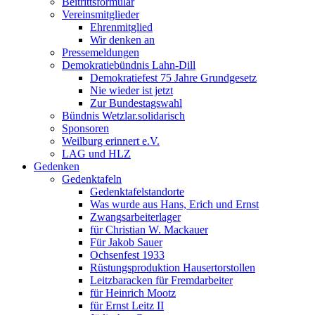
Beitrittsformular
Vereinsmitglieder
Ehrenmitglied
Wir denken an
Pressemeldungen
Demokratiebündnis Lahn-Dill
Demokratiefest 75 Jahre Grundgesetz
Nie wieder ist jetzt
Zur Bundestagswahl
Bündnis Wetzlar.solidarisch
Sponsoren
Weilburg erinnert e.V.
LAG und HLZ
Gedenken
Gedenktafeln
Gedenktafelstandorte
Was wurde aus Hans, Erich und Ernst
Zwangsarbeiterlager
für Christian W. Mackauer
Für Jakob Sauer
Ochsenfest 1933
Rüstungsproduktion Hausertorstollen
Leitzbaracken für Fremdarbeiter
für Heinrich Mootz
für Ernst Leitz II