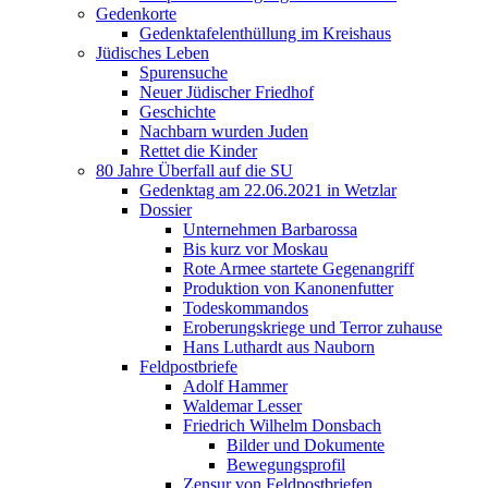
Gedenkorte
Gedenktafelenthüllung im Kreishaus
Jüdisches Leben
Spurensuche
Neuer Jüdischer Friedhof
Geschichte
Nachbarn wurden Juden
Rettet die Kinder
80 Jahre Überfall auf die SU
Gedenktag am 22.06.2021 in Wetzlar
Dossier
Unternehmen Barbarossa
Bis kurz vor Moskau
Rote Armee startete Gegenangriff
Produktion von Kanonenfutter
Todeskommandos
Eroberungskriege und Terror zuhause
Hans Luthardt aus Nauborn
Feldpostbriefe
Adolf Hammer
Waldemar Lesser
Friedrich Wilhelm Donsbach
Bilder und Dokumente
Bewegungsprofil
Zensur von Feldpostbriefen