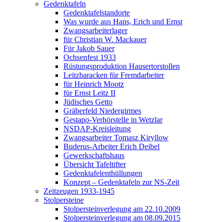
Gedenktafeln
Gedenktafelstandorte
Was wurde aus Hans, Erich und Ernst
Zwangsarbeiterlager
für Christian W. Mackauer
Für Jakob Sauer
Ochsenfest 1933
Rüstungsproduktion Hausertorstollen
Leitzbaracken für Fremdarbeiter
für Heinrich Mootz
für Ernst Leitz II
Jüdisches Getto
Gräberfeld Niedergirmes
Gestapo-Verhörstelle in Wetzlar
NSDAP-Kreisleitung
Zwangsarbeiter Tomasz Kiryllow
Buderus-Arbeiter Erich Deibel
Gewerkschaftshaus
Übersicht Tafeltifter
Gedenktafelenthüllungen
Konzept – Gedenktafeln zur NS-Zeit
Zeitzeugen 1933-1945
Stolpersteine
Stolpersteinverlegung am 22.10.2009
Stolpersteinverlegung am 08.09.2015