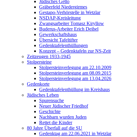
Jüdisches Getto
Gräberfeld Niedergirmes
Gestapo-Verhörstelle in Wetzlar
NSDAP-Kreisleitung
Zwangsarbeiter Tomasz Kiryllow
Buderus-Arbeiter Erich Deibel
Gewerkschaftshaus
Übersicht Tafeltifter
Gedenktafelenthüllungen
Konzept – Gedenktafeln zur NS-Zeit
Zeitzeugen 1933-1945
Stolpersteine
Stolpersteinverlegung am 22.10.2009
Stolpersteinverlegung am 08.09.2015
Stolpersteinverlegung am 13.04.2026
Gedenkorte
Gedenktafelenthüllung im Kreishaus
Jüdisches Leben
Spurensuche
Neuer Jüdischer Friedhof
Geschichte
Nachbarn wurden Juden
Rettet die Kinder
80 Jahre Überfall auf die SU
Gedenktag am 22.06.2021 in Wetzlar