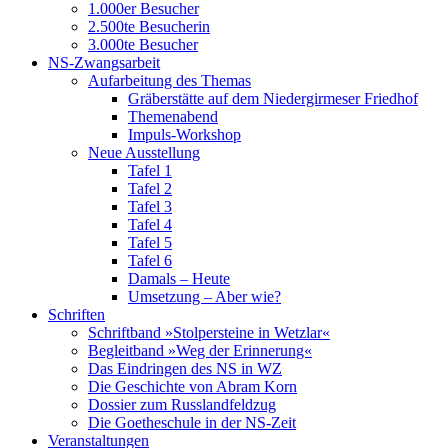
1.000er Besucher
2.500te Besucherin
3.000te Besucher
NS-Zwangsarbeit
Aufarbeitung des Themas
Gräberstätte auf dem Niedergirmeser Friedhof
Themenabend
Impuls-Workshop
Neue Ausstellung
Tafel 1
Tafel 2
Tafel 3
Tafel 4
Tafel 5
Tafel 6
Damals – Heute
Umsetzung – Aber wie?
Schriften
Schriftband »Stolpersteine in Wetzlar«
Begleitband »Weg der Erinnerung«
Das Eindringen des NS in WZ
Die Geschichte von Abram Korn
Dossier zum Russlandfeldzug
Die Goetheschule in der NS-Zeit
Veranstaltungen