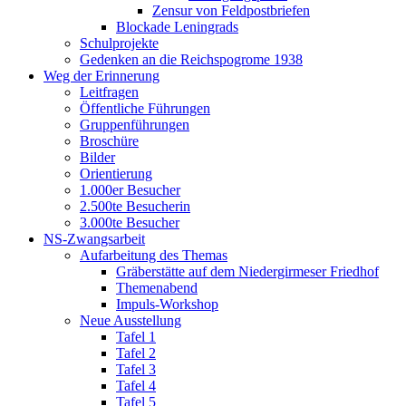
Zensur von Feldpostbriefen
Blockade Leningrads
Schulprojekte
Gedenken an die Reichspogrome 1938
Weg der Erinnerung
Leitfragen
Öffentliche Führungen
Gruppenführungen
Broschüre
Bilder
Orientierung
1.000er Besucher
2.500te Besucherin
3.000te Besucher
NS-Zwangsarbeit
Aufarbeitung des Themas
Gräberstätte auf dem Niedergirmeser Friedhof
Themenabend
Impuls-Workshop
Neue Ausstellung
Tafel 1
Tafel 2
Tafel 3
Tafel 4
Tafel 5