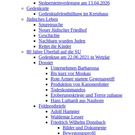
Stolpersteinverlegung am 13.04.2026
Gedenkorte
Gedenktafelenthüllung im Kreishaus
Jüdisches Leben
Spurensuche
Neuer Jüdischer Friedhof
Geschichte
Nachbarn wurden Juden
Rettet die Kinder
80 Jahre Überfall auf die SU
Gedenktag am 22.06.2021 in Wetzlar
Dossier
Unternehmen Barbarossa
Bis kurz vor Moskau
Rote Armee startete Gegenangriff
Produktion von Kanonenfutter
Todeskommandos
Eroberungskriege und Terror zuhause
Hans Luthardt aus Nauborn
Feldpostbriefe
Adolf Hammer
Waldemar Lesser
Friedrich Wilhelm Donsbach
Bilder und Dokumente
Bewegungsprofil