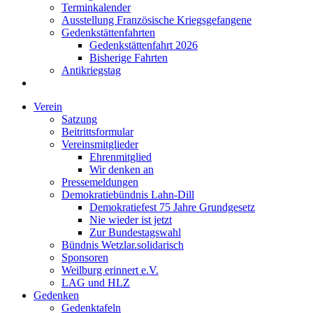
Terminkalender
Ausstellung Französische Kriegsgefangene
Gedenkstättenfahrten
Gedenkstättenfahrt 2026
Bisherige Fahrten
Antikriegstag
Verein
Satzung
Beitrittsformular
Vereinsmitglieder
Ehrenmitglied
Wir denken an
Pressemeldungen
Demokratiebündnis Lahn-Dill
Demokratiefest 75 Jahre Grundgesetz
Nie wieder ist jetzt
Zur Bundestagswahl
Bündnis Wetzlar.solidarisch
Sponsoren
Weilburg erinnert e.V.
LAG und HLZ
Gedenken
Gedenktafeln