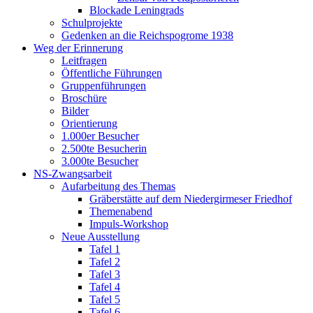
Blockade Leningrads
Schulprojekte
Gedenken an die Reichspogrome 1938
Weg der Erinnerung
Leitfragen
Öffentliche Führungen
Gruppenführungen
Broschüre
Bilder
Orientierung
1.000er Besucher
2.500te Besucherin
3.000te Besucher
NS-Zwangsarbeit
Aufarbeitung des Themas
Gräberstätte auf dem Niedergirmeser Friedhof
Themenabend
Impuls-Workshop
Neue Ausstellung
Tafel 1
Tafel 2
Tafel 3
Tafel 4
Tafel 5
Tafel 6