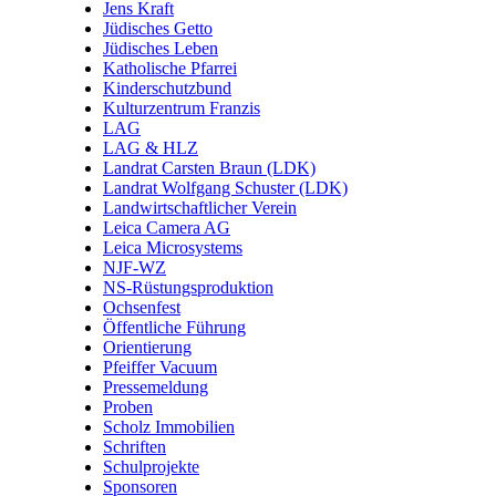
Jens Kraft
Jüdisches Getto
Jüdisches Leben
Katholische Pfarrei
Kinderschutzbund
Kulturzentrum Franzis
LAG
LAG & HLZ
Landrat Carsten Braun (LDK)
Landrat Wolfgang Schuster (LDK)
Landwirtschaftlicher Verein
Leica Camera AG
Leica Microsystems
NJF-WZ
NS-Rüstungsproduktion
Ochsenfest
Öffentliche Führung
Orientierung
Pfeiffer Vacuum
Pressemeldung
Proben
Scholz Immobilien
Schriften
Schulprojekte
Sponsoren