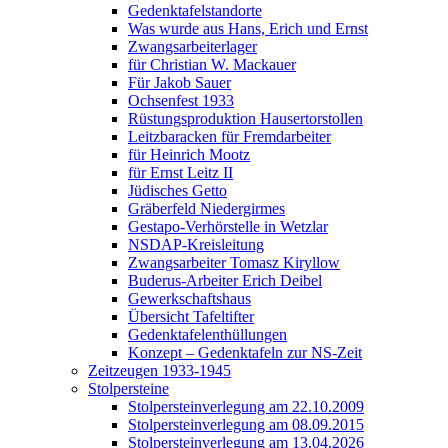
Gedenktafelstandorte
Was wurde aus Hans, Erich und Ernst
Zwangsarbeiterlager
für Christian W. Mackauer
Für Jakob Sauer
Ochsenfest 1933
Rüstungsproduktion Hausertorstollen
Leitzbaracken für Fremdarbeiter
für Heinrich Mootz
für Ernst Leitz II
Jüdisches Getto
Gräberfeld Niedergirmes
Gestapo-Verhörstelle in Wetzlar
NSDAP-Kreisleitung
Zwangsarbeiter Tomasz Kiryllow
Buderus-Arbeiter Erich Deibel
Gewerkschaftshaus
Übersicht Tafeltifter
Gedenktafelenthüllungen
Konzept – Gedenktafeln zur NS-Zeit
Zeitzeugen 1933-1945
Stolpersteine
Stolpersteinverlegung am 22.10.2009
Stolpersteinverlegung am 08.09.2015
Stolpersteinverlegung am 13.04.2026