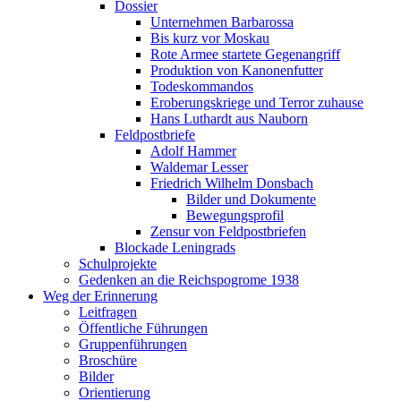
Dossier
Unternehmen Barbarossa
Bis kurz vor Moskau
Rote Armee startete Gegenangriff
Produktion von Kanonenfutter
Todeskommandos
Eroberungskriege und Terror zuhause
Hans Luthardt aus Nauborn
Feldpostbriefe
Adolf Hammer
Waldemar Lesser
Friedrich Wilhelm Donsbach
Bilder und Dokumente
Bewegungsprofil
Zensur von Feldpostbriefen
Blockade Leningrads
Schulprojekte
Gedenken an die Reichspogrome 1938
Weg der Erinnerung
Leitfragen
Öffentliche Führungen
Gruppenführungen
Broschüre
Bilder
Orientierung