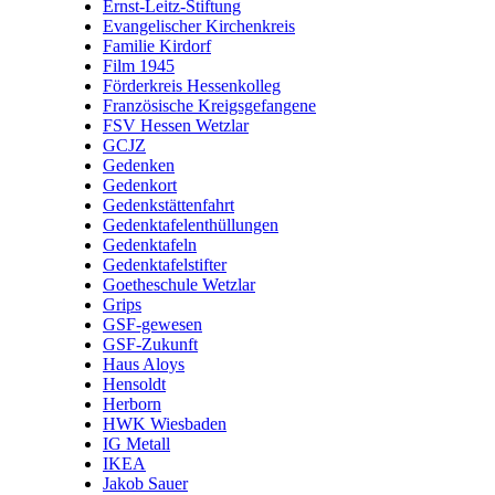
Ernst-Leitz-Stiftung
Evangelischer Kirchenkreis
Familie Kirdorf
Film 1945
Förderkreis Hessenkolleg
Französische Kreigsgefangene
FSV Hessen Wetzlar
GCJZ
Gedenken
Gedenkort
Gedenkstättenfahrt
Gedenktafelenthüllungen
Gedenktafeln
Gedenktafelstifter
Goetheschule Wetzlar
Grips
GSF-gewesen
GSF-Zukunft
Haus Aloys
Hensoldt
Herborn
HWK Wiesbaden
IG Metall
IKEA
Jakob Sauer