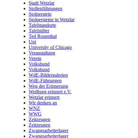
Stadt Wetzlar
Stollenführungen
Stolperstein
Stolpersteine in Wetzlar
Tafelstandorte
Tafelstifter
Ted Rosenthal
Uni
University of Chicago
Veranstaltung
Verein
Volksbund
Volksbund
WdE-Bildergalerien
WdE-Führungen
Weg der Erinnerung
Weilburg erinnert e.V.
Wetzlar erinnert
Wir denken an
WNZ
WWG
Zeitzeugen
Zeitzeugen
Zwangsarbeiterlager
Zwangsarbeiterlager