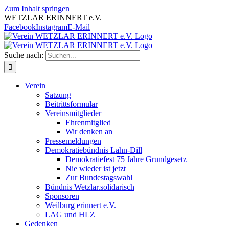
Zum Inhalt springen
WETZLAR ERINNERT e.V.
Facebook
Instagram
E-Mail
Suche nach:
Verein
Satzung
Beitrittsformular
Vereinsmitglieder
Ehrenmitglied
Wir denken an
Pressemeldungen
Demokratiebündnis Lahn-Dill
Demokratiefest 75 Jahre Grundgesetz
Nie wieder ist jetzt
Zur Bundestagswahl
Bündnis Wetzlar.solidarisch
Sponsoren
Weilburg erinnert e.V.
LAG und HLZ
Gedenken