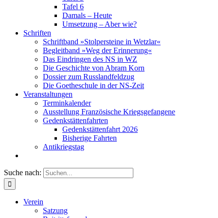
Tafel 6
Damals – Heute
Umsetzung – Aber wie?
Schriften
Schriftband »Stolpersteine in Wetzlar«
Begleitband »Weg der Erinnerung«
Das Eindringen des NS in WZ
Die Geschichte von Abram Korn
Dossier zum Russlandfeldzug
Die Goetheschule in der NS-Zeit
Veranstaltungen
Terminkalender
Ausstellung Französische Kriegsgefangene
Gedenkstättenfahrten
Gedenkstättenfahrt 2026
Bisherige Fahrten
Antikriegstag
Suche nach:
Verein
Satzung