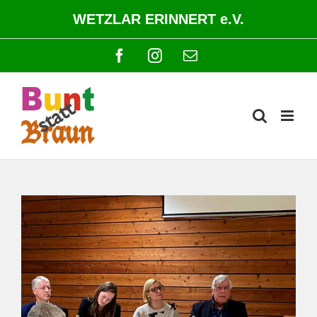
Zum
WETZLAR ERINNERT e.V.
Inhalt
springen
Facebook
Instagram
E-
Mail