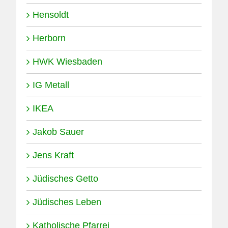
Hensoldt
Herborn
HWK Wiesbaden
IG Metall
IKEA
Jakob Sauer
Jens Kraft
Jüdisches Getto
Jüdisches Leben
Führung am 22.03.2025 •
Katholische Pfarrei