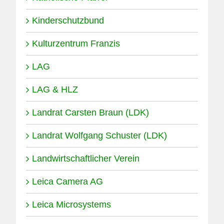
Spezialführung auf den Spuren der
Kinderschutzbund
Familie & Firma Leitz
23.03.2026
Kulturzentrum Franzis
LAG
LAG & HLZ
Landrat Carsten Braun (LDK)
Landrat Wolfgang Schuster (LDK)
Landwirtschaftlicher Verein
Leica Camera AG
Leica Microsystems