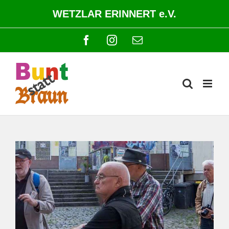
Zum
WETZLAR ERINNERT e.V.
Inhalt
springen
Facebook
Instagram
E-
Mail