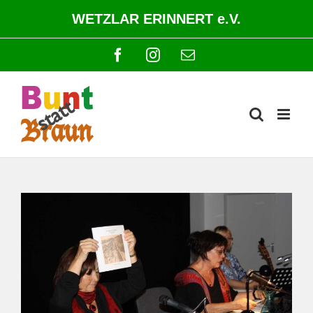
Zum
WETZLAR ERINNERT e.V.
Inhalt
springen
Facebook
Instagram
E-
Mail