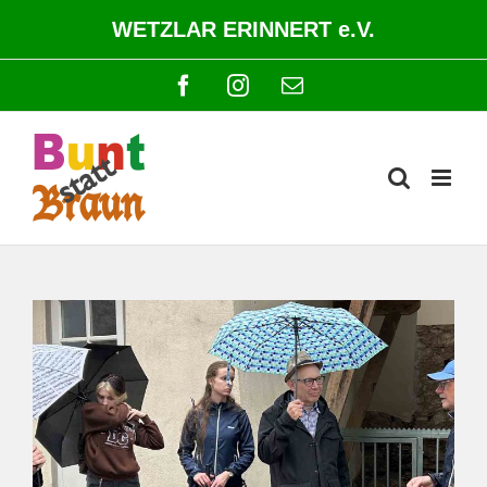
Zum
WETZLAR ERINNERT e.V.
Inhalt
springen
Facebook
Instagram
E-
Mail