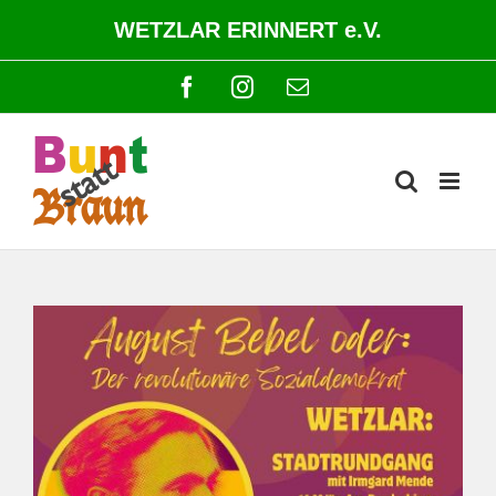
Zum
WETZLAR ERINNERT e.V.
Inhalt
springen
Facebook
Instagram
E-
Mail