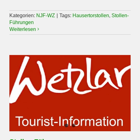
Kategorien:
NJF-WZ
|
Tags:
Hausertorstollen
,
Stollen-
Führungen
Weiterlesen