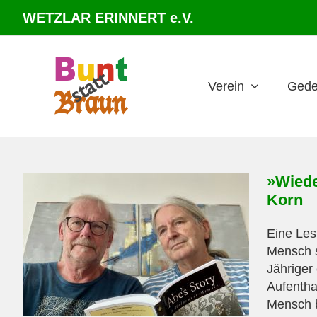
Zum
WETZLAR ERINNERT e.V.
Inhalt
springen
Verein
Gede
»Wiede
Korn
Eine Les
Mensch s
Jähriger
Aufentha
Mensch b