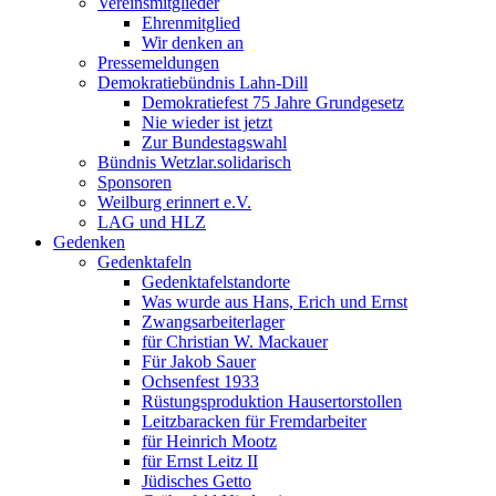
Vereinsmitglieder
Ehrenmitglied
Wir denken an
Pressemeldungen
Demokratiebündnis Lahn-Dill
Demokratiefest 75 Jahre Grundgesetz
Nie wieder ist jetzt
Zur Bundestagswahl
Bündnis Wetzlar.solidarisch
Sponsoren
Weilburg erinnert e.V.
LAG und HLZ
Gedenken
Gedenktafeln
Gedenktafelstandorte
Was wurde aus Hans, Erich und Ernst
Zwangsarbeiterlager
für Christian W. Mackauer
Für Jakob Sauer
Ochsenfest 1933
Rüstungsproduktion Hausertorstollen
Leitzbaracken für Fremdarbeiter
für Heinrich Mootz
für Ernst Leitz II
Jüdisches Getto