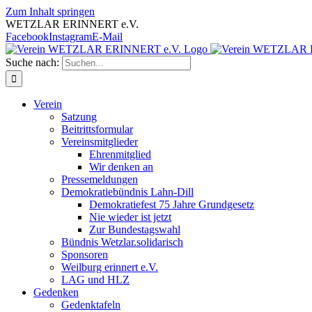
Zum Inhalt springen
WETZLAR ERINNERT e.V.
Facebook
Instagram
E-Mail
Suche nach:
Verein
Satzung
Beitrittsformular
Vereinsmitglieder
Ehrenmitglied
Wir denken an
Pressemeldungen
Demokratiebündnis Lahn-Dill
Demokratiefest 75 Jahre Grundgesetz
Nie wieder ist jetzt
Zur Bundestagswahl
Bündnis Wetzlar.solidarisch
Sponsoren
Weilburg erinnert e.V.
LAG und HLZ
Gedenken
Gedenktafeln