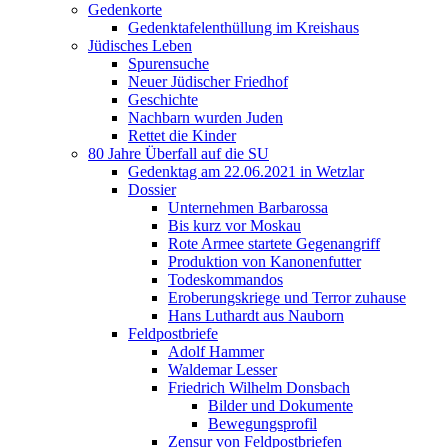
Gedenkorte
Gedenktafelenthüllung im Kreishaus
Jüdisches Leben
Spurensuche
Neuer Jüdischer Friedhof
Geschichte
Nachbarn wurden Juden
Rettet die Kinder
80 Jahre Überfall auf die SU
Gedenktag am 22.06.2021 in Wetzlar
Dossier
Unternehmen Barbarossa
Bis kurz vor Moskau
Rote Armee startete Gegenangriff
Produktion von Kanonenfutter
Todeskommandos
Eroberungskriege und Terror zuhause
Hans Luthardt aus Nauborn
Feldpostbriefe
Adolf Hammer
Waldemar Lesser
Friedrich Wilhelm Donsbach
Bilder und Dokumente
Bewegungsprofil
Zensur von Feldpostbriefen