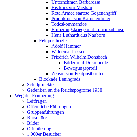
Unternehmen Barbarossa
Bis kurz vor Moskau
Rote Armee startete Gegenangriff
Produktion von Kanonenfutter
Todeskommandos
Eroberungskriege und Terror zuhause
Hans Luthardt aus Nauborn
Feldpostbriefe
Adolf Hammer
Waldemar Lesser
Friedrich Wilhelm Donsbach
Bilder und Dokumente
Bewegungsprofil
Zensur von Feldpostbriefen
Blockade Leningrads
Schulprojekte
Gedenken an die Reichspogrome 1938
Weg der Erinnerung
Leitfragen
Öffentliche Führungen
Gruppenführungen
Broschüre
Bilder
Orientierung
1.000er Besucher