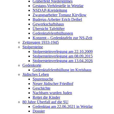
Gräberfeld Niedergirmes
Gestapo-Verhörstelle in Wetzlar
NSDAP-Kreisleitung
Zwangsarbeiter Tomasz Kiryllow
Buderus-Arbeiter Erich Deibel
Gewerkschaftshaus
Übersicht Tafeltifter
Gedenktafelenthüllungen
Konzept – Gedenktafeln zur NS-Zeit
Zeitzeugen 1933-1945
Stolpersteine
Stolpersteinverlegung am 22.10.2009
Stolpersteinverlegung am 08.09.2015
Stolpersteinverlegung am 13.04.2026
Gedenkorte
Gedenktafelenthüllung im Kreishaus
Jüdisches Leben
Spurensuche
Neuer Jüdischer Friedhof
Geschichte
Nachbarn wurden Juden
Rettet die Kinder
80 Jahre Überfall auf die SU
Gedenktag am 22.06.2021 in Wetzlar
Dossier