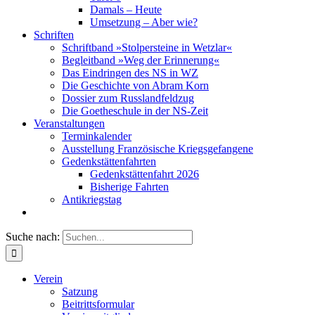
Damals – Heute
Umsetzung – Aber wie?
Schriften
Schriftband »Stolpersteine in Wetzlar«
Begleitband »Weg der Erinnerung«
Das Eindringen des NS in WZ
Die Geschichte von Abram Korn
Dossier zum Russlandfeldzug
Die Goetheschule in der NS-Zeit
Veranstaltungen
Terminkalender
Ausstellung Französische Kriegsgefangene
Gedenkstättenfahrten
Gedenkstättenfahrt 2026
Bisherige Fahrten
Antikriegstag
Suche nach:
Verein
Satzung
Beitrittsformular