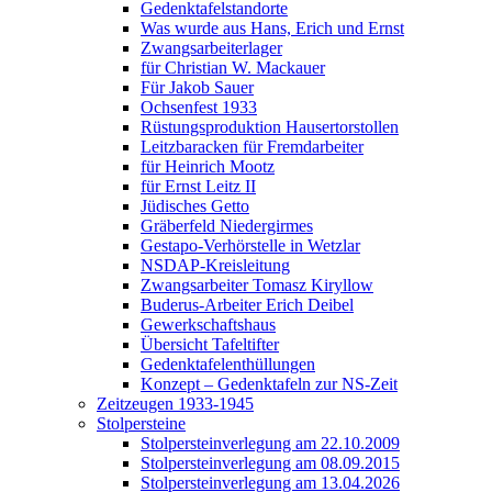
Gedenktafelstandorte
Was wurde aus Hans, Erich und Ernst
Zwangsarbeiterlager
für Christian W. Mackauer
Für Jakob Sauer
Ochsenfest 1933
Rüstungsproduktion Hausertorstollen
Leitzbaracken für Fremdarbeiter
für Heinrich Mootz
für Ernst Leitz II
Jüdisches Getto
Gräberfeld Niedergirmes
Gestapo-Verhörstelle in Wetzlar
NSDAP-Kreisleitung
Zwangsarbeiter Tomasz Kiryllow
Buderus-Arbeiter Erich Deibel
Gewerkschaftshaus
Übersicht Tafeltifter
Gedenktafelenthüllungen
Konzept – Gedenktafeln zur NS-Zeit
Zeitzeugen 1933-1945
Stolpersteine
Stolpersteinverlegung am 22.10.2009
Stolpersteinverlegung am 08.09.2015
Stolpersteinverlegung am 13.04.2026