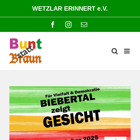
Zum
WETZLAR ERINNERT e.V.
Inhalt
springen
Facebook
Instagram
E-
Mail