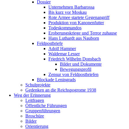
Dossier
Unternehmen Barbarossa
Bis kurz vor Moskau
Rote Armee startete Gegenangriff
Produktion von Kanonenfutter
Todeskommandos
Eroberungskriege und Terror zuhause
Hans Luthardt aus Nauborn
Feldpostbriefe
Adolf Hammer
Waldemar Lesser
Friedrich Wilhelm Donsbach
Bilder und Dokumente
Bewegungsprofil
Zensur von Feldpostbriefen
Blockade Leningrads
Schulprojekte
Gedenken an die Reichspogrome 1938
Weg der Erinnerung
Leitfragen
Öffentliche Führungen
Gruppenführungen
Broschüre
Bilder
Orientierung