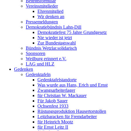
Beitrittsformular
Vereinsmitglieder
Ehrenmitglied
Wir denken an
Pressemeldungen
Demokratiebündnis Lahn-Dill
Demokratiefest 75 Jahre Grundgesetz
Nie wieder ist jetzt
Zur Bundestagswahl
Bündnis Wetzlar.solidarisch
Sponsoren
Weilburg erinnert e.V.
LAG und HLZ
Gedenken
Gedenktafeln
Gedenktafelstandorte
Was wurde aus Hans, Erich und Ernst
Zwangsarbeiterlager
für Christian W. Mackauer
Für Jakob Sauer
Ochsenfest 1933
Rüstungsproduktion Hausertorstollen
Leitzbaracken für Fremdarbeiter
für Heinrich Mootz
für Ernst Leitz II