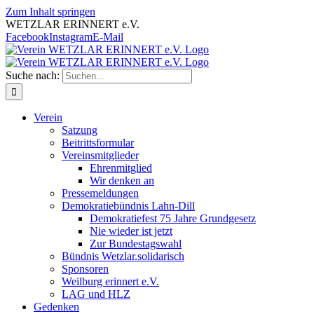
Zum Inhalt springen
WETZLAR ERINNERT e.V.
Facebook
Instagram
E-Mail
Suche nach:
Verein
Satzung
Beitrittsformular
Vereinsmitglieder
Ehrenmitglied
Wir denken an
Pressemeldungen
Demokratiebündnis Lahn-Dill
Demokratiefest 75 Jahre Grundgesetz
Nie wieder ist jetzt
Zur Bundestagswahl
Bündnis Wetzlar.solidarisch
Sponsoren
Weilburg erinnert e.V.
LAG und HLZ
Gedenken