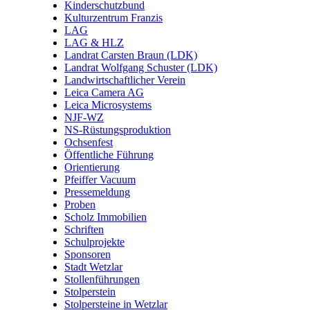
Kinderschutzbund
Kulturzentrum Franzis
LAG
LAG & HLZ
Landrat Carsten Braun (LDK)
Landrat Wolfgang Schuster (LDK)
Landwirtschaftlicher Verein
Leica Camera AG
Leica Microsystems
NJF-WZ
NS-Rüstungsproduktion
Ochsenfest
Öffentliche Führung
Orientierung
Pfeiffer Vacuum
Pressemeldung
Proben
Scholz Immobilien
Schriften
Schulprojekte
Sponsoren
Stadt Wetzlar
Stollenführungen
Stolperstein
Stolpersteine in Wetzlar