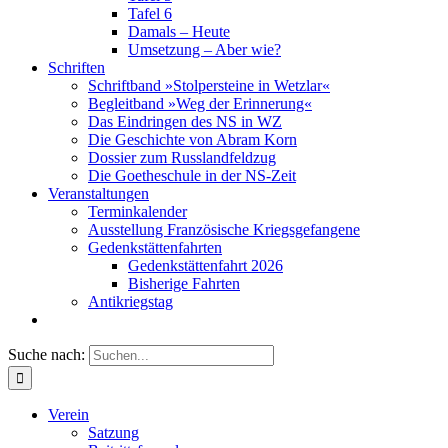
Tafel 6
Damals – Heute
Umsetzung – Aber wie?
Schriften
Schriftband »Stolpersteine in Wetzlar«
Begleitband »Weg der Erinnerung«
Das Eindringen des NS in WZ
Die Geschichte von Abram Korn
Dossier zum Russlandfeldzug
Die Goetheschule in der NS-Zeit
Veranstaltungen
Terminkalender
Ausstellung Französische Kriegsgefangene
Gedenkstättenfahrten
Gedenkstättenfahrt 2026
Bisherige Fahrten
Antikriegstag
Suche nach:
Verein
Satzung