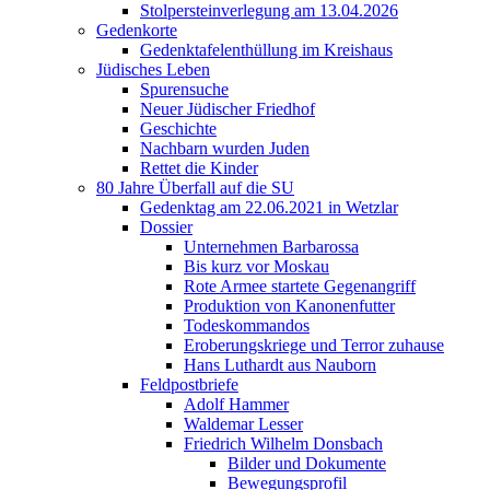
Stolpersteinverlegung am 13.04.2026
Gedenkorte
Gedenktafelenthüllung im Kreishaus
Jüdisches Leben
Spurensuche
Neuer Jüdischer Friedhof
Geschichte
Nachbarn wurden Juden
Rettet die Kinder
80 Jahre Überfall auf die SU
Gedenktag am 22.06.2021 in Wetzlar
Dossier
Unternehmen Barbarossa
Bis kurz vor Moskau
Rote Armee startete Gegenangriff
Produktion von Kanonenfutter
Todeskommandos
Eroberungskriege und Terror zuhause
Hans Luthardt aus Nauborn
Feldpostbriefe
Adolf Hammer
Waldemar Lesser
Friedrich Wilhelm Donsbach
Bilder und Dokumente
Bewegungsprofil