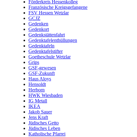
Förderkreis Hessenkolleg
Französische Kreigsgefangene
FSV Hessen Wetzlar
GCJZ
Gedenken
Gedenkort
Gedenkstättenfahrt
Gedenktafelenthüllungen
Gedenktafeln
Gedenktafelstifter
Goetheschule Wetzlar
Grips
GSF-gewesen
GSF-Zukunft
Haus Aloys
Hensoldt
Herborn
HWK Wiesbaden
IG Metall
IKEA
Jakob Sauer
Jens Kraft
Jüdisches Getto
Jüdisches Leben
Katholische Pfarrei