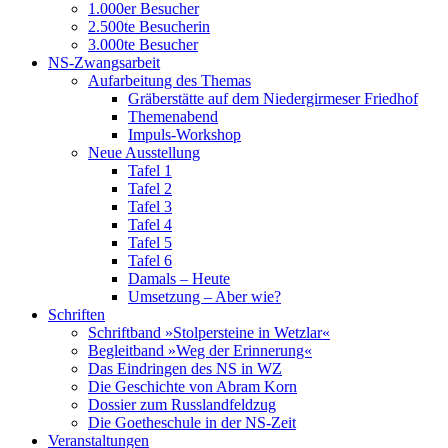
1.000er Besucher
2.500te Besucherin
3.000te Besucher
NS-Zwangsarbeit
Aufarbeitung des Themas
Gräberstätte auf dem Niedergirmeser Friedhof
Themenabend
Impuls-Workshop
Neue Ausstellung
Tafel 1
Tafel 2
Tafel 3
Tafel 4
Tafel 5
Tafel 6
Damals – Heute
Umsetzung – Aber wie?
Schriften
Schriftband »Stolpersteine in Wetzlar«
Begleitband »Weg der Erinnerung«
Das Eindringen des NS in WZ
Die Geschichte von Abram Korn
Dossier zum Russlandfeldzug
Die Goetheschule in der NS-Zeit
Veranstaltungen