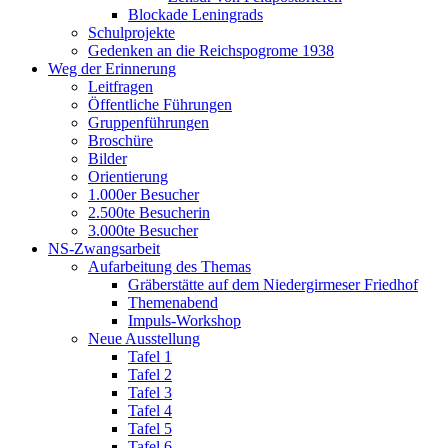
Blockade Leningrads
Schulprojekte
Gedenken an die Reichspogrome 1938
Weg der Erinnerung
Leitfragen
Öffentliche Führungen
Gruppenführungen
Broschüre
Bilder
Orientierung
1.000er Besucher
2.500te Besucherin
3.000te Besucher
NS-Zwangsarbeit
Aufarbeitung des Themas
Gräberstätte auf dem Niedergirmeser Friedhof
Themenabend
Impuls-Workshop
Neue Ausstellung
Tafel 1
Tafel 2
Tafel 3
Tafel 4
Tafel 5
Tafel 6