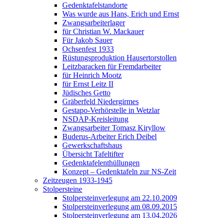
Gedenktafelstandorte
Was wurde aus Hans, Erich und Ernst
Zwangsarbeiterlager
für Christian W. Mackauer
Für Jakob Sauer
Ochsenfest 1933
Rüstungsproduktion Hausertorstollen
Leitzbaracken für Fremdarbeiter
für Heinrich Mootz
für Ernst Leitz II
Jüdisches Getto
Gräberfeld Niedergirmes
Gestapo-Verhörstelle in Wetzlar
NSDAP-Kreisleitung
Zwangsarbeiter Tomasz Kiryllow
Buderus-Arbeiter Erich Deibel
Gewerkschaftshaus
Übersicht Tafeltifter
Gedenktafelenthüllungen
Konzept – Gedenktafeln zur NS-Zeit
Zeitzeugen 1933-1945
Stolpersteine
Stolpersteinverlegung am 22.10.2009
Stolpersteinverlegung am 08.09.2015
Stolpersteinverlegung am 13.04.2026