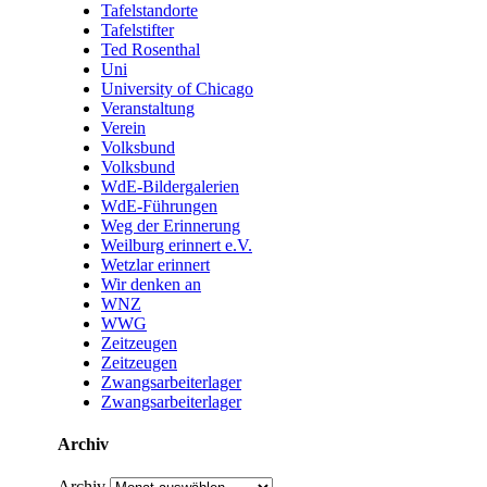
Tafelstandorte
Tafelstifter
Ted Rosenthal
Uni
University of Chicago
Veranstaltung
Verein
Volksbund
Volksbund
WdE-Bildergalerien
WdE-Führungen
Weg der Erinnerung
Weilburg erinnert e.V.
Wetzlar erinnert
Wir denken an
WNZ
WWG
Zeitzeugen
Zeitzeugen
Zwangsarbeiterlager
Zwangsarbeiterlager
Archiv
Archiv