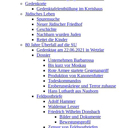
Gedenkorte
Gedenktafelenthüllung im Kreishaus
Jüdisches Leben
Spurensuche
Neuer Jüdischer Friedhof
Geschichte
Nachbarn wurden Juden
Rettet die Kinder
80 Jahre Überfall auf die SU
Gedenktag am 22.06.2021 in Wetzlar
Dossier
Unternehmen Barbarossa
Bis kurz vor Moskau
Rote Armee startete Gegenangriff
Produktion von Kanonenfutter
Todeskommandos
Eroberungskriege und Terror zuhause
Hans Luthardt aus Nauborn
Feldpostbriefe
Adolf Hammer
Waldemar Lesser
Friedrich Wilhelm Donsbach
Bilder und Dokumente
Bewegungsprofil
Zensur von Feldpostbriefen