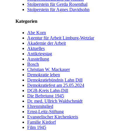
Stolperstein für Gerda Rosenthal
Stolperstein für Agnes Davidsohn
Kategorien
Abe Korn
Agentur für Arbeit Limburg-Wetzlar
Akademie der Arbeit
Aktuelles
Antikriegstag
Ausstellung
Bosch
Christian W. Mackauer
Demokratie leben
Demokratiebündnis Lahn Dill
Demokratiefest am 25.05.2024
DGB-Kreis Lahn-Dill
Die Befreiung 1945
Dr. med. Ullrich Waldschmidt
Ehrenmitglied
Ernst-Leitz-Stiftung
Evangelischer Kirchenkreis
Familie Kirdorf
Film 1945