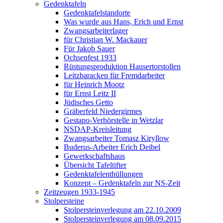
Gedenktafeln
Gedenktafelstandorte
Was wurde aus Hans, Erich und Ernst
Zwangsarbeiterlager
für Christian W. Mackauer
Für Jakob Sauer
Ochsenfest 1933
Rüstungsproduktion Hausertorstollen
Leitzbaracken für Fremdarbeiter
für Heinrich Mootz
für Ernst Leitz II
Jüdisches Getto
Gräberfeld Niedergirmes
Gestapo-Verhörstelle in Wetzlar
NSDAP-Kreisleitung
Zwangsarbeiter Tomasz Kiryllow
Buderus-Arbeiter Erich Deibel
Gewerkschaftshaus
Übersicht Tafeltifter
Gedenktafelenthüllungen
Konzept – Gedenktafeln zur NS-Zeit
Zeitzeugen 1933-1945
Stolpersteine
Stolpersteinverlegung am 22.10.2009
Stolpersteinverlegung am 08.09.2015