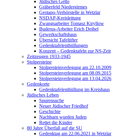
Jüdisches Getto
Gräberfeld Niedergirmes
Gestapo-Verhörstelle in Wetzlar
NSDAP-Kreisleitung
Zwangsarbeiter Tomasz Kiryllow
Buderus-Arbeiter Erich Deibel
Gewerkschaftshaus
Übersicht Tafeltifter
Gedenktafelenthüllungen
Konzept – Gedenktafeln zur NS-Zeit
Zeitzeugen 1933-1945
Stolpersteine
Stolpersteinverlegung am 22.10.2009
Stolpersteinverlegung am 08.09.2015
Stolpersteinverlegung am 13.04.2026
Gedenkorte
Gedenktafelenthüllung im Kreishaus
Jüdisches Leben
Spurensuche
Neuer Jüdischer Friedhof
Geschichte
Nachbarn wurden Juden
Rettet die Kinder
80 Jahre Überfall auf die SU
Gedenktag am 22.06.2021 in Wetzlar