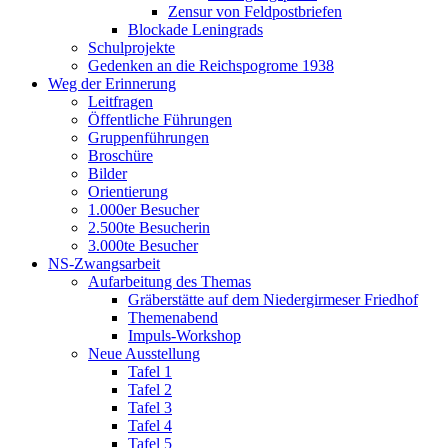
Zensur von Feldpostbriefen
Blockade Leningrads
Schulprojekte
Gedenken an die Reichspogrome 1938
Weg der Erinnerung
Leitfragen
Öffentliche Führungen
Gruppenführungen
Broschüre
Bilder
Orientierung
1.000er Besucher
2.500te Besucherin
3.000te Besucher
NS-Zwangsarbeit
Aufarbeitung des Themas
Gräberstätte auf dem Niedergirmeser Friedhof
Themenabend
Impuls-Workshop
Neue Ausstellung
Tafel 1
Tafel 2
Tafel 3
Tafel 4
Tafel 5