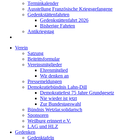
Terminkalender
Ausstellung Französische Kriegsgefangene
Gedenkstättenfahrten
Gedenkstättenfahrt 2026
Bisherige Fahrten
Antikriegstag
Verein
Satzung
Beitrittsformular
Vereinsmitglieder
Ehrenmitglied
Wir denken an
Pressemeldungen
Demokratiebündnis Lahn-Dill
Demokratiefest 75 Jahre Grundgesetz
Nie wieder ist jetzt
Zur Bundestagswahl
Bündnis Wetzlar.solidarisch
Sponsoren
Weilburg erinnert e.V.
LAG und HLZ
Gedenken
Gedenktafeln