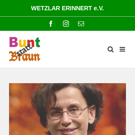
Zum
WETZLAR ERINNERT e.V.
Inhalt
springen
Facebook
Instagram
E-
Mail