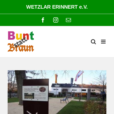
Zum
WETZLAR ERINNERT e.V.
Inhalt
springen
Facebook
Instagram
E-
Mail