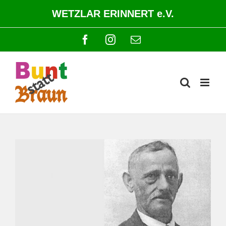
Zum
WETZLAR ERINNERT e.V.
Inhalt
springen
Facebook
Instagram
E-
Mail