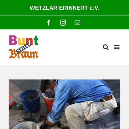
Zum
WETZLAR ERINNERT e.V.
Inhalt
springen
Facebook
Instagram
E-
Mail