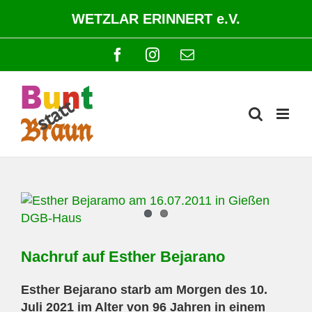
Zum
WETZLAR ERINNERT e.V.
Inhalt
springen
Facebook
Instagram
E-
Mail
Zeige
grösseres
Bild
Nachruf auf Esther Bejarano
Esther Bejarano starb am Morgen des 10.
Juli 2021 im Alter von 96 Jahren in einem