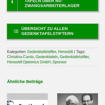
TAFELN ÜBER NS-
ZWANGSARBEITERLAGER
ÜBERSICHT ZU ALLEN
GEDENKTAFELSTIFTERN
Kategorien:
Gedenktafelstifter
,
Hensoldt
|
Tags:
Christina Canitz
,
Gedenktafeln
,
Gedenktafelstifter
,
Hensoldt Optronics GmbH
,
Sponsor
Ähnliche Beiträge