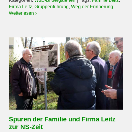
Kategorien:
WdE-Bildergalerien
|
Tags:
Familie Leitz
,
Firma Leitz
,
Gruppenführung
,
Weg der Erinnerung
Weiterlesen
Spuren der Familie und Firma Leitz
zur NS-Zeit