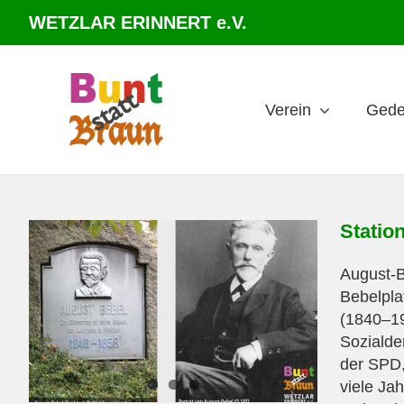
Zum
WETZLAR ERINNERT e.V.
Inhalt
springen
Verein
Gede
Statio
August-B
Bebelpla
(1840–19
Sozialde
der SPD,
viele Jah